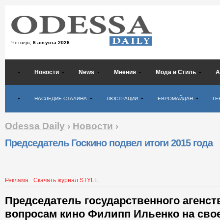
Четверг,
6 августа 2026
Новости
News
Мнения
Мода и Стиль
А
Психология
НАСЛЕДИЕ СТАЛИНА
ЛЮСТРАЦИИ
ЕВРОМАЙДАН
ГЕ
Odessa Daily
›
Новости
›
Председатель Госкино подвел итоги 2015 года
Реклама
Скачать журнал STYLE
Председатель государственного агенст
вопросам кино Филипп Ильенко на свое