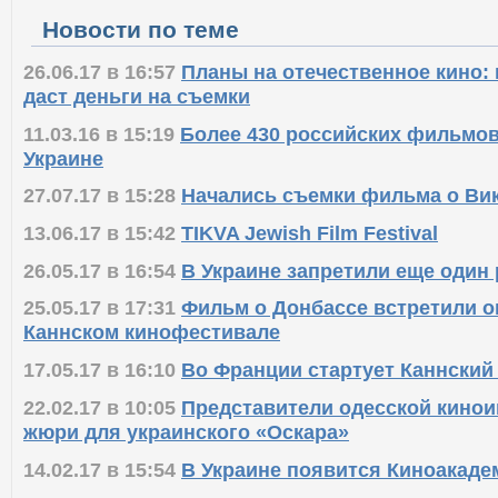
Новости по теме
26.06.17 в 16:57
Планы на отечественное кино: 
даст деньги на съемки
11.03.16 в 15:19
Более 430 российских фильмов
Украине
27.07.17 в 15:28
Начались съемки фильма о Ви
13.06.17 в 15:42
TIKVA Jewish Film Festival
26.05.17 в 16:54
В Украине запретили еще один
25.05.17 в 17:31
Фильм о Донбассе встретили о
Каннском кинофестивале
17.05.17 в 16:10
Во Франции стартует Каннский
22.02.17 в 10:05
Представители одесской кинои
жюри для украинского «Оскара»
14.02.17 в 15:54
В Украине появится Киноакаде