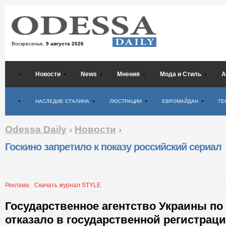
Воскресенье,
9 августа 2026
Новости
News
Мнения
Мода и Стиль
А
Психология
НАСЛЕДИЕ СТАЛИНА
ЛЮСТРАЦИИ
ЕВРОМАЙДАН
ГЕ
Odessa Daily
›
Новости
›
Госкино запретило к показу российский сериал
Реклама
Скачать журнал STYLE
Государственное агентство Украины по
отказало в государственной регистрац