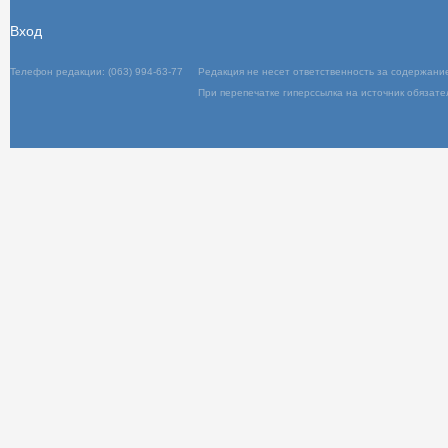
Вход
Телефон редакции: (063) 994-63-77
Редакц
При пер