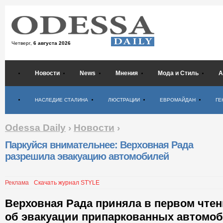
Четверг,
6 августа 2026
Новости
News
Мнения
Мода и Стиль
А
Психология
НАСЛЕДИЕ СТАЛИНА
ЛЮСТРАЦИИ
ЕВРОМАЙДАН
ГЕ
Odessa Daily
›
Новости
›
Паркуйся внимательнее: Верховная Рада
разрешила эвакуацию автомобилей
Реклама
Скачать журнал STYLE
Верховная Рада приняла в первом чтен
об эвакуации припаркованных автомоб