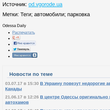
Источник:
od.vgorode.ua
Метки:
Теги
;
автомобили
;
парковка
Odessa Daily
Распечатать
Новости по теме
03.07.17 в 15:30
В Украину повезут недорогие 
Канады
21.06.17 в 12:26
В центре Одессы оригинально
автохамов