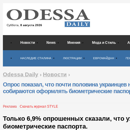
Суббота,
8 августа 2026
Новости
News
Мнения
Мода и Стиль
А
Психология
НАСЛЕДИЕ СТАЛИНА
ЛЮСТРАЦИИ
ЕВРОМАЙДАН
ГЕ
Odessa Daily
›
Новости
›
Опрос показал, что почти половина украинцев 
собираются оформлять биометрические паспо
Реклама
Скачать журнал STYLE
Только 6,9% опрошенных сказали, что 
биометрические паспорта.