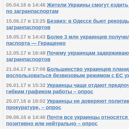
05.04.16 в 14:46
Жители Украины смогут ездить
по загранпаспортам
15.06.17 в 13:25
Безвиз: в Одессе бьют рекорд
загранпаспортов
18.05.17 в 14:43
Более 3 млн украинцев получи
паспорта — Геращенко
12.05.17 в 16:48
Почему украинцам задерживаю
загранпаспортов
21.04.17 в 17:06
Большинство украинцев плани
воспользоваться безвизовым режимом с ЕС уж
26.01.17 в 15:32
Украинцы чаще отдают предпо
гибким графиком работы – опрос
25.07.16 в 18:02
Украинцы не доверяют политик
прокуратуре, – опрос
09.06.16 в 14:46
Почти все украинцы относятся
позитивно или нейтрально – опрос