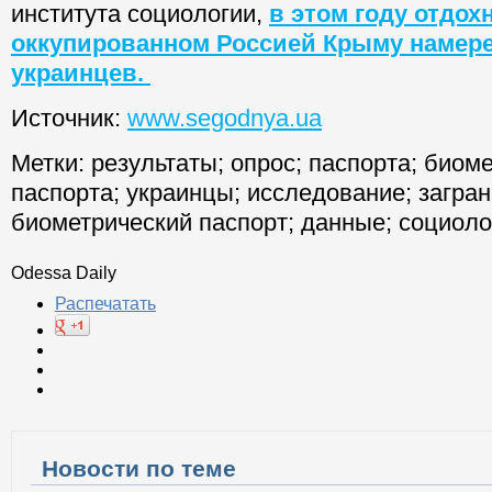
института социологии,
в этом году отдох
оккупированном Россией Крыму намер
украинцев.
Источник:
www.segodnya.ua
Метки:
результаты
;
опрос
;
паспорта
;
биоме
паспорта
;
украинцы
;
исследование
;
загра
биометрический паспорт
;
данные
;
социоло
Odessa Daily
Распечатать
Новости по теме