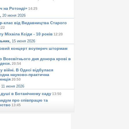
ч на Ротонді»
14:25
а,
20 июня 2026
р-клас від Видавництва Старого
:22
у Міхаіла Ксіди - 10 років
12:20
льник,
15 июня 2026
овий концерт всупереч штормам
о Всесвітнього дня донора крові в
Одеси.
20:54
у вiйнi. В Одесi вiдбулася
одна науково-практична
енція
20:50
,
11 июня 2026
 душi в Ботанiчному саду
13:50
ндум про співпрацю та
рство
13:45