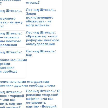
страна?
Леонид Штекель:
Закон
воинствующего
убожества - не
могу молчать!
Леонид Штекель:
«Кривое зеркало»
реформы местного
самоуправления
Леонид Штекель:
Как
ссиональными стандартами
истики» душили свободу слова
Леонид Штекель: О
реванше «мэрской
мафии» или как
остановить
партию «Доверяй