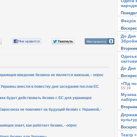
Одеса в
народж
Понеде
Феєрія
Воскре
До Дня
Збройн
Вторни
Одеськ
світови
До Дня 
раинцев введение безвиза не является важным, - опрос
Воскре
«Під п
 Украины внесли в повестку дня заседания послов ЕС
15:19
Музика
как будет действовать безвиз с ЕС для украинцев
лабірин
Вторни
Евросоюза не повлияет на будущий безвиз с Украиной, -
Держав
культу
аинцев знает, как работает безвиз, - опрос
Воскре
Театр 
брил безвиз для Украины