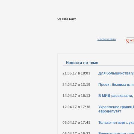
Odessa Daily
Распечатать
Новости по теме
21.06.17 в 18:03
Для большинства ук
24.04.17 в 13:19
Проект безвиза для
14.04.17 в 16:13
В МИД рассказали, 
12.04.17 в 17:38
Укрепление границ 
евродепутат
06.04.17 в 17:41
Только четверть укр
06.04.17 в 15:27
Европарламент одо