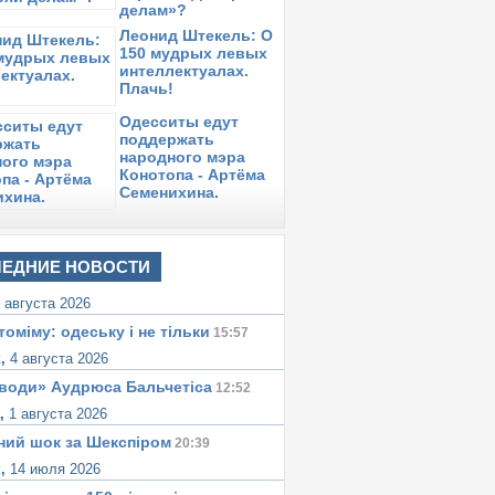
делам»?
Леонид Штекель: О
150 мудрых левых
интеллектуалах.
Плачь!
Одесситы едут
поддержать
народного мэра
Конотопа - Артёма
Семенихина.
ЕДНИЕ НОВОСТИ
 августа 2026
томіму: одеську i не тiльки
15:57
к,
4 августа 2026
води» Аудрюса Бальчетiса
12:52
а,
1 августа 2026
ний шок за Шекспіром
20:39
к,
14 июля 2026