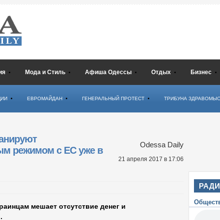
ия
Мода и Стиль
Афиша Одессы
Отдых
Бизнес
ЦИИ
ЕВРОМАЙДАН
ГЕНЕРАЛЬНЫЙ ПРОТЕСТ
ТРИБУНА ЗДРАВОМЫ
ланируют
Odessa Daily
ым режимом с ЕС уже в
21 апреля 2017
в 17:06
РАД
Общест
раинцам мешает отсутствие денег и
.