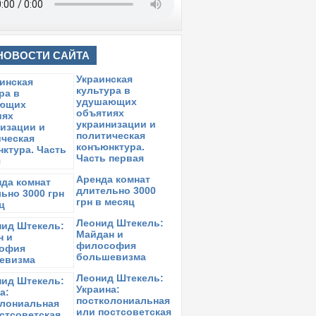
НОВОСТИ САЙТА
Украинская
культура в
удушающих
объятиях
украинизации и
политическая
конъюнктура.
Часть первая
Аренда комнат
длительно 3000
грн в месяц
Леонид Штекель:
Майдан и
философия
большевизма
Леонид Штекель:
Украина:
постколониальная
или постсоветская