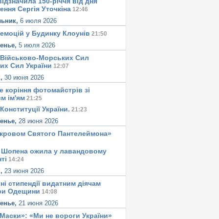
ідзначила 150-річчя від дня
ення Сергія Уточкіна
12:46
льник,
6 июля 2026
 емоцій у Будинку Клоунів
21:50
сенье,
5 июля 2026
 Військово-Морських Сил
их Сил України
12:07
к,
30 июня 2026
е корiння фотомайстрiв зі
м iм'ям
21:25
Конституцiї України.
21:23
сенье,
28 июня 2026
окровом Святого Пантелеймона»
 Шопена ожила у лавандовому
тi
14:24
к,
23 июня 2026
ні стипендії видатним діячам
ри Одещини
14:08
сенье,
21 июня 2026
«Маски»: «Ми не вороги України»