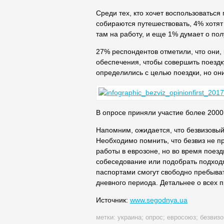
Среди тех, кто хочет воспользоваться
собираются путешествовать, 4% хотят
там на работу, и еще 1% думает о по
27% респондентов отметили, что они,
обеспечения, чтобы совершить поезд
определились с целью поездки, но они
В опросе приняли участие более 2000
Напомним, ожидается, что безвизовый
Необходимо помнить, что безвиз не п
работы в еврозоне, но во время поезд
собеседование или подобрать подход
паспортами смогут свободно пребыват
дневного периода. Детальнее о всех 
Источник:
www.segodnya.ua
метки:
украина
;
опрос
;
евросоюз
;
безвиз