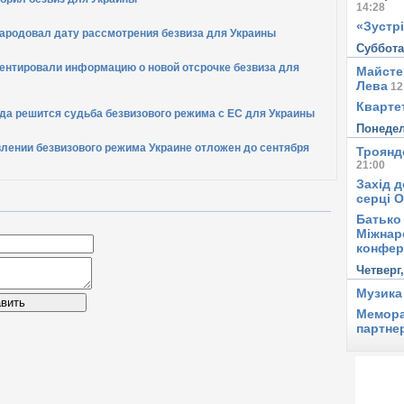
14:28
«Зустрі
ародовал дату рассмотрения безвиза для Украины
Суббот
ентировали информацию о новой отсрочке безвиза для
Майсте
Лева
12
Квартет
гда решится судьба безвизового режима с ЕС для Украины
Понеде
лении безвизового режима Украине отложен до сентября
Троянд
21:00
Захід д
серці 
Батько 
Міжнар
конфер
Четверг
Музика
вить
Мемора
партне