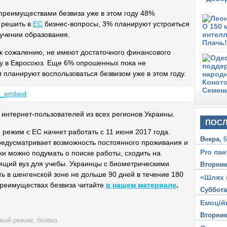
 преимуществами безвиза уже в этом году 48%
 решить в
ЕС
бизнес-вопросы, 3% планируют устроиться
лучении образования.
 к сожалению, не имеют достаточного финансового
ку в Евросоюз. Еще 6% опрошенных пока не
 планируют воспользоваться безвизом уже в этом году.
 интернет-пользователей из всех регионов Украины.
ПОСЛ
 режим с ЕС начнет работать с 11 июня 2017 года.
Вчера,
6
редусматривает возможность постоянного проживания и
Pro пан
ки можно подумать о поиске работы, сходить на
ящий вуз для учебы. Украинцы с биометрическими
Вторни
ь в шенгенской зоне не дольше 90 дней в течение 180
«Шлях 
преимуществах безвиза читайте
в нашем материале
.
Суббот
Емоцій
Вторни
овый режим
;
безвиз