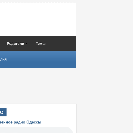
Родители
Темы
СЛИЯ
ИО
венное радио Одессы