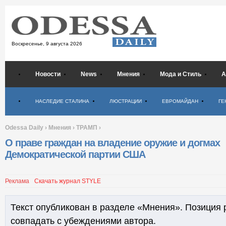
Воскресенье,
9 августа 2026
Новости
News
Мнения
Мода и Стиль
А
Психология
НАСЛЕДИЕ СТАЛИНА
ЛЮСТРАЦИИ
ЕВРОМАЙДАН
ГЕ
Odessa Daily
›
Мнения
›
ТРАМП
›
О праве граждан на владение оружие и догмах
Демократической партии США
Реклама
Скачать журнал STYLE
Текст опубликован в разделе «Мнения». Позиция 
совпадать с убеждениями автора.