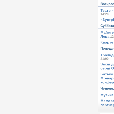
Воскре
Театр 
14:28
«Зустрі
Суббот
Майсте
Лева
12
Квартет
Понеде
Троянд
21:00
Захід д
серці 
Батько 
Міжнар
конфер
Четверг
Музика
Мемора
партне