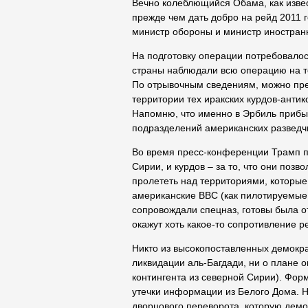
Вечно колеблющийся Обама, как извес
прежде чем дать добро на рейд 2011 
министр обороны и министр иностран
На подготовку операции потребовалос
страны наблюдали всю операцию на т
По отрывочным сведениям, можно пред
территории тех иракских курдов-антик
Напомню, что именно в Эрбиль прибы
подразделений американских разведч
Во время пресс-конференции Трамп п
Сирии, и курдов – за то, что они поз
пролететь над территориями, которые
американские ВВС (как пилотируемые 
сопровождали спецназ, готовы была о
окажут хоть какое-то сопротивление р
Никто из высокопоставленных демокра
ликвидации аль-Багдади, ни о плане 
контингента из северной Сирии). Фор
утечки информации из Белого Дома. Н
дворцового переворота, которую дем