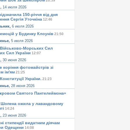
ний шок за Шекспіром
20:39
к,
14 июля 2026
ідзначила 150-річчя від дня
ення Сергія Уточкіна
12:46
льник,
6 июля 2026
 емоцій у Будинку Клоунів
21:50
сенье,
5 июля 2026
 Військово-Морських Сил
их Сил України
12:07
к,
30 июня 2026
е корiння фотомайстрiв зі
м iм'ям
21:25
Конституцiї України.
21:23
сенье,
28 июня 2026
окровом Святого Пантелеймона»
 Шопена ожила у лавандовому
тi
14:24
к,
23 июня 2026
ні стипендії видатним діячам
ри Одещини
14:08