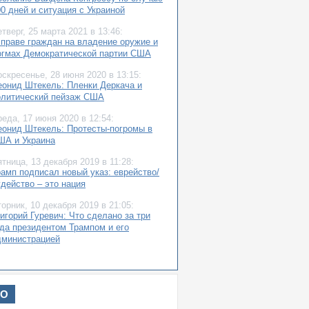
0 дней и ситуация с Украиной
етверг,
25 марта 2021
в 13:46:
 праве граждан на владение оружие и
огмах Демократической партии США
оскресенье,
28 июня 2020
в 13:15:
еонид Штекель: Пленки Деркача и
олитический пейзаж США
реда,
17 июня 2020
в 12:54:
еонид Штекель: Протесты-погромы в
ША и Украина
ятница,
13 декабря 2019
в 11:28:
рамп подписал новый указ: еврейство/
удейство – это нация
торник,
10 декабря 2019
в 21:05:
игорий Гуревич: Что сделано за три
ода президентом Трампом и его
дминистрацией
оскресенье,
8 декабря 2019
в 13:53:
лена Пригова: Гордиев узел
ациональных политических интересов
ИО
краина и Трамп)