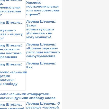
бещание Хантера Байдена
Украина:
постколониальная
онедельник,
21 октября 2019
в 21:00:
или постсоветская
ерни Сандерс и Элизабет Уоррен: кто
страна?
ольший социалист?
Леонид Штекель:
етверг,
10 октября 2019
в 12:37:
Закон
лизабет Уоррен + Оказио-Кортес =
воинствующего
Справедливая Америка»?
убожества - не
могу молчать!
етверг,
10 октября 2019
в 12:32:
первые за долгие десятилетия у
Леонид Штекель:
емократов нет очевидного лидера на
«Кривое зеркало»
раймериз
реформы местного
самоуправления
етверг,
10 октября 2019
в 12:25:
горь Гиндлер: Блефпичмент
Леонид Штекель:
Как
ссиональными стандартами
истики» душили свободу слова
Леонид Штекель: О
реванше «мэрской