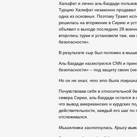
Халиф
ат и лично аль-Багдади пользо
Турцию Халифат незаконно продавал н
одна из основных. Поэтому Трамп исп
решилась на вторжение в Сирию и уст
объявил о выходе последних 28 воен
вторглись турки и установили там, ка
безопасности».
В результате сыр был положен в мыше
Аль-Багдади насмотрелся CNN и приня
безопасности» – под защиту своих (н
Но он не знал, что это была ловушк
Почувствовав себя в относительной бе
севера Сирии, аль-Багдади остался в 
что вывод американских и курдских по
действительности, каждый его шаг по
отслеживался.
Мышеловка захлопнулась. Крысу вым