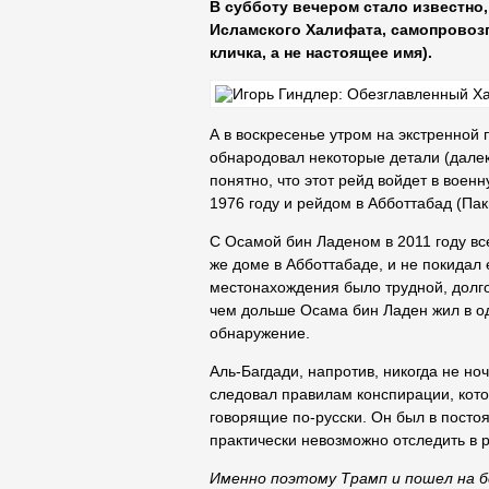
В субботу вечером стало известно
Исламского Халифата, самопровозг
кличка, а не настоящее имя).
А в воскресенье утром на экстренной
обнародовал некоторые детали (далеко
понятно, что этот рейд войдет в воен
1976 году и рейдом в Абботтабад (Паки
С Осамой бин Ладеном в 2011 году вс
же доме в Абботтабаде, и не покидал 
местонахождения было трудной, долго
чем дольше Осама бин Ладен жил в од
обнаружение.
Аль-Багдади, напротив, никогда не но
следовал правилам конспирации, кото
говорящие по-русски. Он был в посто
практически невозможно отследить в
Именно поэтому Трамп и пошел на б