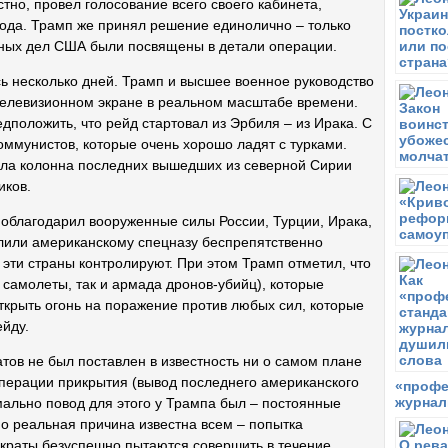
О
тно, провел голосование всего своего кабинета,
года. Трамп же принял решение единолично – только
П
ных дел США были посвящены в детали операции.
Б
б
ь несколько дней. Трамп и высшее военное руководство
Ч
елевизионном экране в реальном масштабе времени.
Э
положить, что рейд стартовал из Эрбиля – из Ирака. С
«
оммунистов, которые очень хорошо ладят с турками.
Ч
ла колонна последних вышедших из северной Сирии
В
иков.
д
п
облагодарил вооруженные силы России, Турции, Ирака,
Ч
волили американскому спецназу беспрепятственно
И
 эти страны контролируют. При этом Трамп отметил, что
самолеты, так и армада дронов-убийц), которые
ткрыть огонь на поражение против любых сил, которые
ейду.
тов не был поставлен в известность ни о самом плане
операции прикрытия (вывод последнего американского
«профе
журнал
мально повод для этого у Трампа был – постоянные
о реальная причина известна всем – попытка
ократы безуспешно пытаются совершить в течение