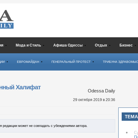
ия
Мода и Стиль
Афиша Одессы
Отдых
Бизнес
ЦИИ
ЕВРОМАЙДАН
ГЕНЕРАЛЬНЫЙ ПРОТЕСТ
ТРИБУНА ЗДРАВОМЫ
енный Халифат
Odessa Daily
29 октября 2019
в 20:36
ТЕМА
ия редакции может не совпадать с убеждениями автора.
С
П