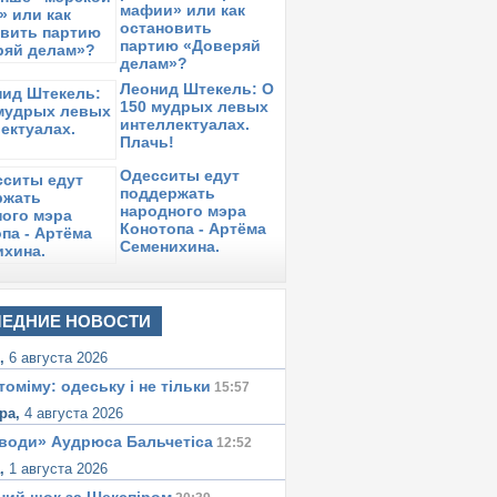
мафии» или как
остановить
партию «Доверяй
делам»?
Леонид Штекель: О
150 мудрых левых
интеллектуалах.
Плачь!
Одесситы едут
поддержать
народного мэра
Конотопа - Артёма
Семенихина.
ЕДНИЕ НОВОСТИ
я,
6 августа 2026
томіму: одеську i не тiльки
15:57
ра,
4 августа 2026
води» Аудрюса Бальчетiса
12:52
а,
1 августа 2026