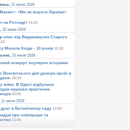
сенье,
21 июня 2026
«Маски»: «Ми не вороги України»
ч на Ротонді»
14:25
а,
20 июня 2026
р-клас від Видавництва Старого
:22
у Міхаіла Ксіди - 10 років
12:20
льник,
15 июня 2026
овий концерт всупереч штормам
о Всесвітнього дня донора крові в
Одеси.
20:54
у вiйнi. В Одесi вiдбулася
одна науково-практична
енція
20:50
,
11 июня 2026
 душi в Ботанiчному саду
13:50
ндум про співпрацю та
рство
13:45