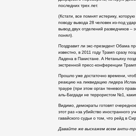
последних трех лет.
(Кстати, все помнят истерику, котору
поводу вывода 28 человек из-под удар
вывод двух отделений разведчиков – э
понял).
Поздравит ли экс-президент Обама п
известно, в 2011 году Трамп сразу п
Ладена в Пакистане. А Нетаньяху поз
экстренной пресс-конференции Трамп
Прошло уже достаточно времени, что
реакцию на ликвидацию лидера Исламс
трауре (при этом орган теневого прав
аль-Багдади не террористом №1, каки
Видимо, демократы готовят очередно
этот раз «за убийство иностранного 
гавайского судьи о том, что рейд в С
Давайте же выскажем всем анти-тр