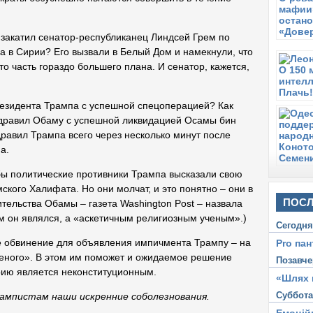
ю закатил сенатор-республиканец Линдсей Грем по
а в Сирии? Его вызвали в Белый Дом и намекнули, что
то часть гораздо большего плана. И сенатор, кажется,
резидента Трампа с успешной спецоперацией? Как
оздравил Обаму с успешной ликвидацией Осамы бин
дравил Трампа всего через несколько минут после
а.
бы политические противники Трампа высказали свою
кого Халифата. Но они молчат, и это понятно – они в
ПОСЛ
ительства Обамы – газета Washington Post – назвала
м он являлся, а «аскетичным религиозным ученым».)
Сегодн
е обвинение для объявления импичмента Трампу – на
Pro пан
ученого». В этом им поможет и ожидаемое решение
Позавче
ирию является неконституционным.
«Шлях 
Суббот
ампистам наши искренние соболезнования.