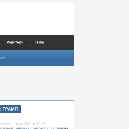
Родители
Темы
СЛИЯ
:
ТРАМП
уббота,
1 мая 2021
в 12:06:
ослание Байдена Конгрессу по случаю