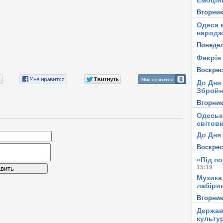
Емоцій
Вторни
Одеса в
народж
Понеде
Феєрія
Воскре
До Дня
Збройн
Вторни
Одеськ
світови
До Дня 
Воскре
«Під п
15:19
вить
Музика
лабірин
Вторни
Держав
культу