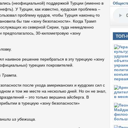
В
вались (неофициальной) поддержкой Турции (именно в
Общест
“У
ефть). У Турции, как известно, курдская проблема –
и
ользовал проблему курдов, чтобы Турция наконец-то
В
ановила бы там «зону безопасности». Когда Трамп
Е
нослужащих из северной Сирии, туда немедленно
к и предполагалось, 30-километровую «зону
П
ТОП-
Е
к
ловку.
В
Л
л наивное решение перебраться в эту турецкую «зону
и
еофициальных) турецких покровителей.
В
М
а Трампа.
н
зопасности после ухода американских и курдских сил с
В
одном и том же месте на несколько дней. Но он не знал,
И
дразделений – это только вершина айсберга. В
П
 прибытии в турецкую «зону безопасности»
Д
к
п
анили из убежища.
П