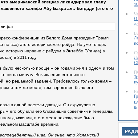
, что американский спецназ ликвидировал главу
10
лашенного халифа Абу Бакра аль-Багдади (это его
Ч
О
д
В
 пресс-конференции из Белого Дома президент Трамп
Л
п
 не все) этого исторического рейда. Но уже теперь
ную историю наравне с рейдом в Энтеббе (Уганда) в
С
стан) в 2011 году.
Л
С
е было несколько проще – он годами жил в одном и том
П
его ни на минуту. Вычисление его точного
Т
й, но решаемой задачей. Требовалось только время –
и
ном и том же месте, тем вероятнее было его
В
Гр
г
чевал в одной постели дважды. Он скрупулезно
а
рым его обучили его ближайшие советники и генералы,
В
янном движении, и его местонахождение было
Е
 реальном масштабе времени.
н
РАД
(У
еспрецедентный шаг. Он знал, что Исламский