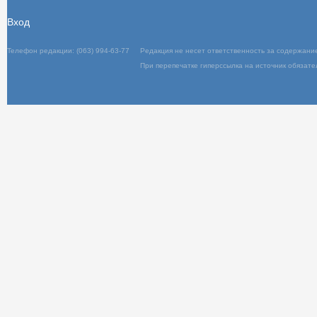
Вход
Телефон редакции: (063) 994-63-77
Редакц
При пер