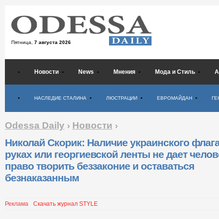
Пятница,
7 августа 2026
Новости
News
Мнения
Мода и Стиль
А
Психология
НАСЛЕДИЕ СТАЛИНА
ЛЮСТРАЦИИ
ЕВРОМАЙДАН
ГЕ
Odessa Daily
›
Новости
›
Николай Скорик: Наличие украинского флага
руках или георгиевской ленты не дает челов
право творить беззаконие и оставаться
безнаказанным
Реклама
Скачать журнал STYLE