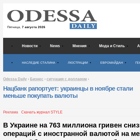
Пятница,
7 августа 2026
Новости
News
Мнения
Мода и Стиль
А
Психология
НАСЛЕДИЕ СТАЛИНА
ЛЮСТРАЦИИ
ЕВРОМАЙДАН
ГЕ
Odessa Daily
›
Бизнес
›
ситуация с долларом
›
Нацбанк рапортует: украинцы в ноябре стали
меньше покупать валюты
Реклама
Скачать журнал STYLE
В Украине на 763 миллиона гривен сни
операций с иностранной валютой на м