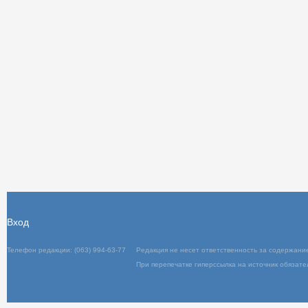
Вход
Телефон редакции: (063) 994-63-77
Редакц
При пер