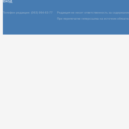
Вход
Телефон редакции: (063) 994-63-77
Редакц
При пер