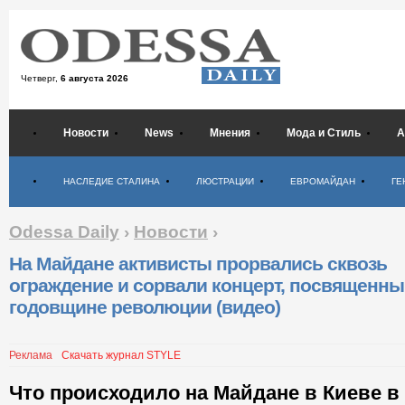
Четверг,
6 августа 2026
Новости
News
Мнения
Мода и Стиль
А
Психология
НАСЛЕДИЕ СТАЛИНА
ЛЮСТРАЦИИ
ЕВРОМАЙДАН
ГЕ
Odessa Daily
›
Новости
›
На Майдане активисты прорвались сквозь
ограждение и сорвали концерт, посвященн
годовщине революции (видео)
Реклама
Скачать журнал STYLE
Что происходило на Майдане в Киеве в 