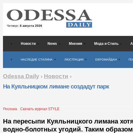
Четверг,
6 августа 2026
Новости
News
Мнения
Мода и Стиль
А
Психология
НАСЛЕДИЕ СТАЛИНА
ЛЮСТРАЦИИ
ЕВРОМАЙДАН
ГЕ
Odessa Daily
›
Новости
›
На Куяльницком лимане создадут парк
Реклама
Скачать журнал STYLE
На пересыпи Куяльницкого лимана хотя
водно-болотных угодий. Таким образо