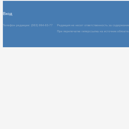
Вход
Телефон редакции: (063) 994-63-77
Редакц
При пер