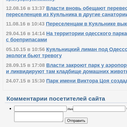
тротуарную плитку
12.08.16 в 13:37
Власти вновь обещают перевес
переселенцев из Куяльника в другие санатори
11.08.16 в 10:43
Переселенцам в Куяльнике вы
29.04.16 в 14:14
На территории одесского парк
с боеприпасами
05.10.15 в 10:56
Куяльницкий лиман под Одессо
экологи бьют тревогу
28.09.15 в 17:08
Власти закроют парк у аэропо
и ликвидируют там кладбище домашних живо
24.07.15 в 15:30
Парк имени Виктора Цоя создад
Комментарии посетителей сайта
Имя
Отправить