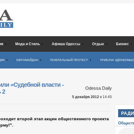
ия
Мода и Стиль
Афиша Одессы
Отдых
Бизнес
ЦИИ
ЕВРОМАЙДАН
ГЕНЕРАЛЬНЫЙ ПРОТЕСТ
ТРИБУНА ЗДРАВОМЫ
или «Судебной власти -
Odessa Daily
 2
5 декабря 2012
в 14:45
РАД
роходит второй этап акции общественного проекта
Общест
рму!".