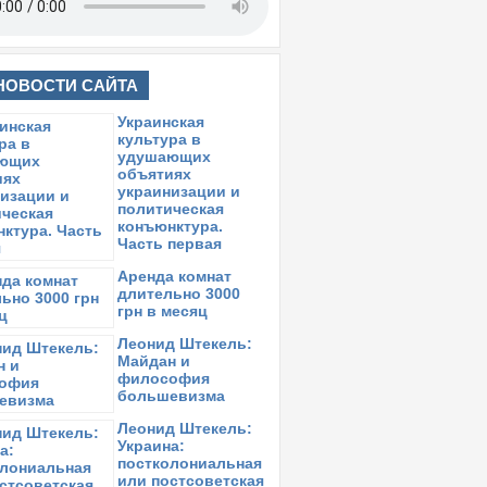
НОВОСТИ САЙТА
Украинская
культура в
удушающих
объятиях
украинизации и
политическая
конъюнктура.
Часть первая
Аренда комнат
длительно 3000
грн в месяц
Леонид Штекель:
Майдан и
философия
большевизма
Леонид Штекель:
Украина:
постколониальная
или постсоветская