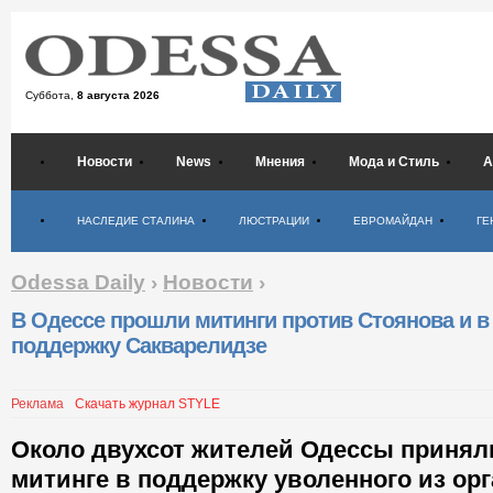
Суббота,
8 августа 2026
Новости
News
Мнения
Мода и Стиль
А
Психология
НАСЛЕДИЕ СТАЛИНА
ЛЮСТРАЦИИ
ЕВРОМАЙДАН
ГЕ
Odessa Daily
›
Новости
›
В Одессе прошли митинги против Стоянова и в
поддержку Сакварелидзе
Реклама
Скачать журнал STYLE
Около двухсот жителей Одессы принял
митинге в поддержку уволенного из ор