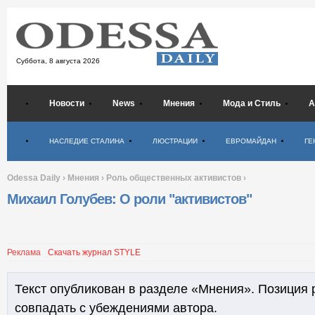
Суббота,
8 августа 2026
Новости
News
Мнения
Мода и Стиль
А
Психология
НАСЛЕДИЕ СТАЛИНА
ЛЮСТРАЦИИ
ЕВРОМАЙДАН
ГЕ
Odessa Daily
›
Мнения
›
Роль общественных активистов
›
Михаил Голубев: О роли "активистов"
Реклама
Скачать журнал STYLE
Текст опубликован в разделе «Мнения». Позиция 
совпадать с убеждениями автора.