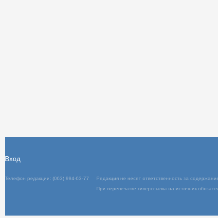
Вход
Телефон редакции: (063) 994-63-77
Редакц
При пер