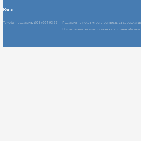
Вход
Телефон редакции: (063) 994-63-77
Редакц
При пер