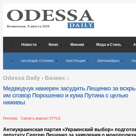
Воскресенье,
9 августа 2026
Новости
News
Мнения
Мода и Стиль
А
Психология
НАСЛЕДИЕ СТАЛИНА
ЛЮСТРАЦИИ
ЕВРОМАЙДАН
ГЕ
Odessa Daily
›
Бизнес
›
Медведчук намерен засудить Лещенко за вскр
им сговор Порошенко и кума Путина с целью
наживы
Реклама
Скачать журнал STYLE
Антиукраинская партия «Украинский выбор» подгото
депутату Сергею Лещенко за заявления о монополиз