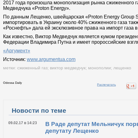
2017 года произошла монополизация рынка сжиженного г
Медведчука «Proton Energy».
По данным Лещенко, швейцарская «Proton Energy Group S
импортировать в Украину около 40% сжиженного газа такж
«Роснефть» дала ей эксклюзивное права на импорт газа в
Как известно, Виктор Медведчук является кумом президен
Федерации Владимира Путна и имеет пророссийские взгл
«Аргумент»
Источник:
www.argumentua.com
метки:
сжиженный газ
;
виктор медведчук
;
монополии
;
лещенко
Odessa Daily
Распечатать
Новости по теме