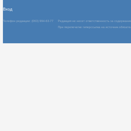
Вход
Телефон редакции: (063) 994-63-77
Редакц
При пер