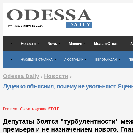
Пятница,
7 августа 2026
Новости
News
Мнения
Мода и Стиль
А
Психология
НАСЛЕДИЕ СТАЛИНА
ЛЮСТРАЦИИ
ЕВРОМАЙДАН
ГЕ
Odessa Daily
›
Новости
›
Луценко объяснил, почему не увольняют Яцен
Реклама
Скачать журнал STYLE
Депутаты боятся "турбулентности" меж
премьера и не назначением нового. Гл