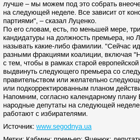
лучше – мы можем под это собрать внеоч
на следующей неделе. Все зависит от кон
партиями", – сказал Луценко.
По его словам, есть, по меньшей мере, тр
кандидатуры на должность премьера, но Л
называть какие-либо фамилии. "Сейчас ид
разными фракциями коалиции, включая "
с тем, чтобы в рамках старой европейской
выдвинуть следующего премьера со сле
правительством или желательно следующ
или подкорректированным планом действий
Напомним, согласно календарному плану 
народные депутаты на следующей неделе,
работают с избирателями.
Источник:
www.segodnya.ua
Метки:
Кабмин
;
премьер
;
Яценюк
;
депутат