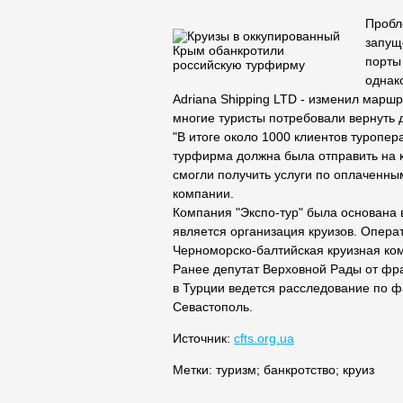
Пробл
запущ
порты
однак
Adriana Shipping LTD - изменил маршр
многие туристы потребовали вернуть 
"В итоге около 1000 клиентов туроперат
турфирма должна была отправить на 
смогли получить услуги по оплаченны
компании.
Компания "Экспо-тур" была основана
является организация круизов. Опера
Черноморско-балтийская круизная ко
Ранее депутат Верховной Рады от фр
в Турции ведется расследование по ф
Севастополь.
Источник:
cfts.org.ua
Метки:
туризм
;
банкротство
;
круиз