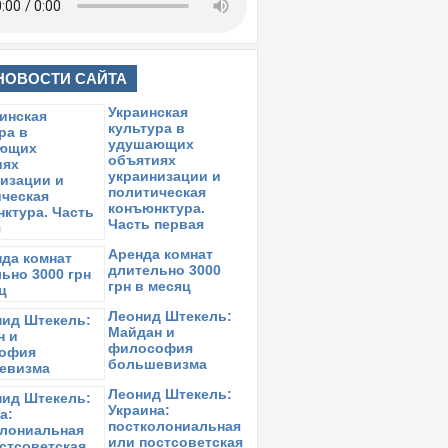
НОВОСТИ САЙТА
Украинская
культура в
удушающих
объятиях
украинизации и
политическая
конъюнктура.
Часть первая
Аренда комнат
длительно 3000
грн в месяц
Леонид Штекель:
Майдан и
философия
большевизма
Леонид Штекель:
Украина:
постколониальная
или постсоветская