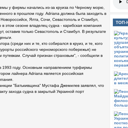
емы у фирмы начались из-за круиза по Черному морю,
енного в прошлом году. Adriana должна была заходить в
 Новороссийск, Ялта, Сочи, Севастополь и Стамбул,
ТОП-
о в этом сезоне владелец судна - карибская компания
ут, оставив только Севастополь и Стамбул. В результате
деньги.
ора (среди них и те, кто собирался в круиз, и те, кого
курорты российского черноморского побережья) не
м путевкам. Случай признан страховым", - сообщили в
 в 1993 году. Основным направлением турфирмы
тором лайнера Adriana является российская
мпания.
анкции "Батькивщина" Мустафа Джемилев заявлял, что
акту захода судна в закрытый Украиной порт