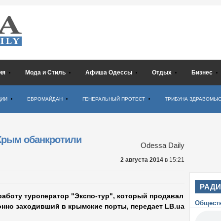
ия
Мода и Стиль
Афиша Одессы
Отдых
Бизнес
ЦИИ
ЕВРОМАЙДАН
ГЕНЕРАЛЬНЫЙ ПРОТЕСТ
ТРИБУНА ЗДРАВОМЫ
Крым обанкротили
Odessa Daily
2 августа 2014
в 15:21
РАД
работу туроператор "Экспо-тур", который продавал
Общест
конно заходивший в крымские порты, передает LB.ua