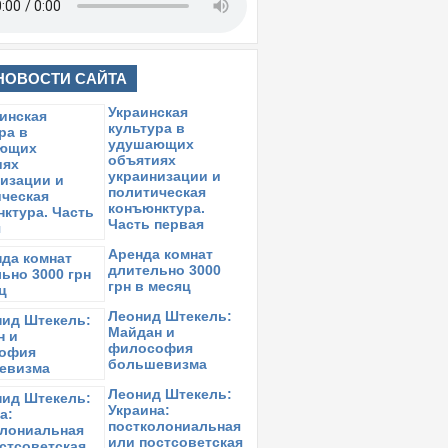
НОВОСТИ САЙТА
Украинская
культура в
удушающих
объятиях
украинизации и
политическая
конъюнктура.
Часть первая
Аренда комнат
длительно 3000
грн в месяц
Леонид Штекель:
Майдан и
философия
большевизма
Леонид Штекель:
Украина:
постколониальная
или постсоветская