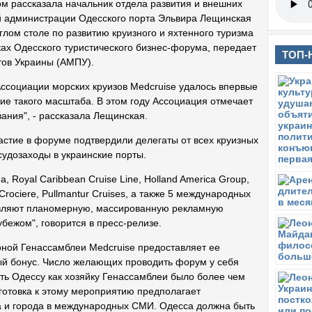
ом рассказала начальник отдела развития и внешних
й администрации Одесского порта Эльвира Лещинская
глом столе по развитию круизного и яхтенного туризма
ках Одесского туристического бизнес-форума, передает
ТОП-
ов Украины (АМПУ).
Ассоциации морских круизов Medсruise удалось впервые
ие такого масштаба. В этом году Ассоциация отмечает
ания", - рассказала Лещинская.
астие в форуме подтвердили делегаты от всех круизных
судозаходы в украинские порты.
a, Royal Caribbean Cruise Line, Holland America Group,
Crociere, Pullmantur Cruises, а также 5 международных
твляют планомерную, массированную рекламную
бежом", говорится в пресс-релизе.
ной Генассамблеи Medсruise предоставляет ее
й бонус. Число желающих проводить форум у себя
ить Одессу как хозяйку Генассамблеи было более чем
готовка к этому мероприятию предполагает
 и города в международных СМИ. Одесса должна быть