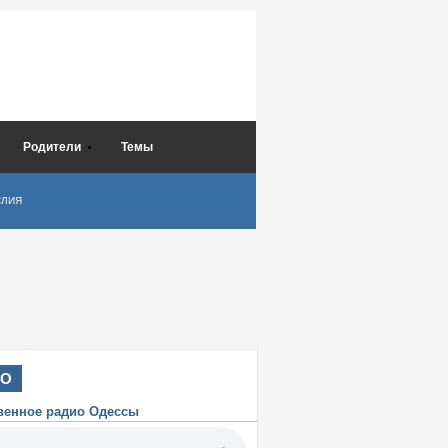
Родители
Темы
СЛИЯ
ИО
венное радио Одессы