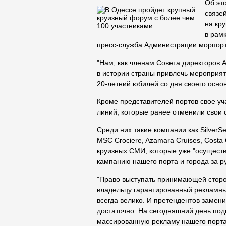
Об эт
связе
на кру
в рам
пресс-служба Администрации морпорт
"Нам, как членам Совета директоров 
в истории страны привлечь мероприят
20-летний юбилей со дня своего основ
Кроме представителей портов свое уч
линий, которые ранее отменили свои 
Среди них такие компании как SilverSe
MSC Crociere, Azamara Cruises, Costa 
круизных СМИ, которые уже "осущес
кампанию нашего порта и города за ру
"Право выступать принимающей сторо
владельцу гарантированный рекламны
всегда велико. И претендентов замен
достаточно. На сегодняшний день под
массированную рекламу нашего порта