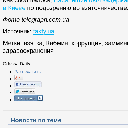
Как сообщалось,
Василишин был задержа
в Киеве
по подозрению во взяточничестве
Фото telegraph.com.ua
Источник:
fakty.ua
Метки:
взятка
;
Кабмин
;
коррупция
;
заммин
здравоохранения
Odessa Daily
Распечатать
Новости по теме