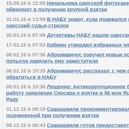
15.09.16 в 12:05
Начальника одесской фитосан
обвиняют в получении крупной взятки
31.03.16 в 13:59
В НАБУ знают, куда подевался
одесский судья-стрелок
30.03.16 в 07:49
Детективы НАБУ нашли одесск
17.03.16 в 07:03
Кабмин утвердил избранных ч
08.02.16 в 07:36
Абромавичус озвучил новые п
попыток навязать ему заместителя
06.02.16 в 10:35
Абромавичус рассказал, с чем 
обратиться в НАБУ
09.01.16 в 10:30
Лещенко: Антикоррупционное 
работу заявление Скосара о взятке в $6 млн Я
Раду
31.12.15 в 09:19
Саакашвили прокомментировал
подчиненной при получении взятки
08.12.15 в 08:43
Саакашвили готов предоставит