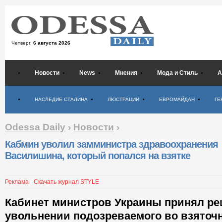
Четверг,
6 августа 2026
Новости
News
Мнения
Мода и Стиль
А
Психология
НАСЛЕДИЕ СТАЛИНА
ЛЮСТРАЦИИ
ЕВРОМАЙДАН
ГЕ
Odessa Daily
›
Новости
›
Кабмин уволил замминистра здравоохранения
Василишина, который попался на взятке
Реклама
Скачать журнал STYLE
Кабинет министров Украины принял ре
увольнении подозреваемого во взяточ