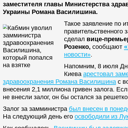
заместителя главы Министерства здра
Украины Романа Василишина.
Такое заявление по и
правительственного 
сделал
вице-премье
Розенко,
сообщают
«
новости»
.
Напомним, 8 июля Дн
Киева
арестовал зам
здравоохранения Романа Василишина
с в
внесения 2,1 миллиона гривен залога. Есл
не внесли залог, он бы остался за решетко
Залог за замминистра
был внесен в понед
На следующий день его
освободили из Лу