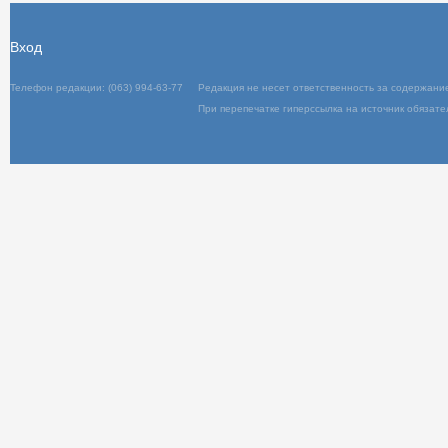
Вход
Телефон редакции: (063) 994-63-77
Редакц
При пер