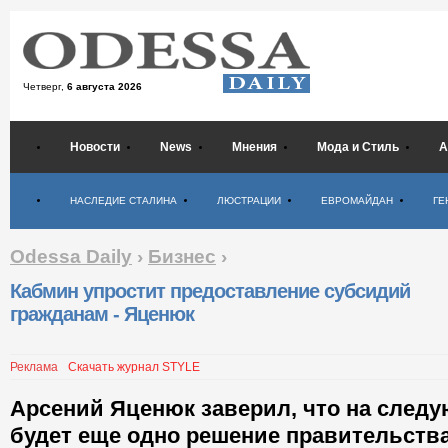
Четверг,
6 августа 2026
Новости
News
Мнения
Мода и Стиль
А
Психология
НАСЛЕДИЕ СТАЛИНА
ЛЮСТРАЦИИ
ЕВРОМАЙДАН
ГЕ
Odessa Daily
›
Бизнес
›
Кабмин упростит предоставление субсидий
гражданам - Яценюк
Реклама
Скачать журнал STYLE
Арсений Яценюк заверил, что на след
будет еще одно решение правительств