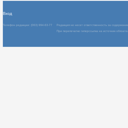
Вход
Телефон редакции: (063) 994-63-77
Редакц
При пер