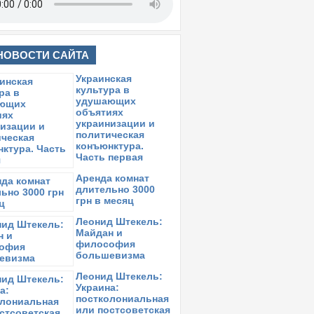
НОВОСТИ САЙТА
Украинская
культура в
удушающих
объятиях
украинизации и
политическая
конъюнктура.
Часть первая
Аренда комнат
длительно 3000
грн в месяц
Леонид Штекель:
Майдан и
философия
большевизма
Леонид Штекель:
Украина:
постколониальная
или постсоветская