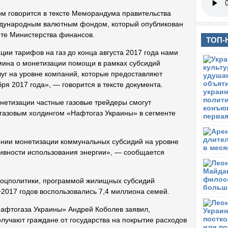
ом говорится в тексте Меморандума правительства
дународным валютным фондом, который опубликован
йте Министерства финансов.
ТОП-
ии тарифов на газ до конца августа 2017 года нами
мина о монетизации помощи в рамках субсидий
уг на уровне компаний, которые предоставляют
ря 2017 года», — говорится в тексте документа.
онетизации частные газовые трейдеры смогут
газовым холдингом «Нафтогаз Украины» в сегменте
ении монетизации коммунальных субсидий на уровне
вности использования энергии», — сообщается
оцполитики, программой жилищных субсидий
2017 годов воспользовались 7,4 миллиона семей.
Нафтогаза Украины» Андрей Коболев заявил,
олучают граждане от государства на покрытие расходов