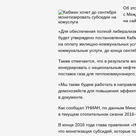
Об эт
с Меж
на са
«Для обеспечения полной либерализац
будет утверждено постановление Каб
на оплату жилищно-коммунальных усл
коммунальные услуги, до конца сентяб
Также отмечается, что в результате м
конкурировать с национальным нефте
поставок газа для теплокоммунэнерго.
«Мы также будем работать в направл
домохозяйств для повышения эффекти
в документе.
Как сообщал УНИАН, по данным Минс
в текущем отопительном сезоне 2016−
В конце 2016 года глава правления «
что монетизация субсидий, которые п