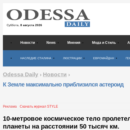
Суббота,
8 августа 2026
Новости
News
Мнения
Мода и Стиль
А
Психология
НАСЛЕДИЕ СТАЛИНА
ЛЮСТРАЦИИ
ЕВРОМАЙДАН
ГЕ
Odessa Daily
›
Новости
›
К Земле максимально приблизился астероид
Реклама
Скачать журнал STYLE
10-метровое космическое тело пролете
планеты на расстоянии 50 тысяч км.