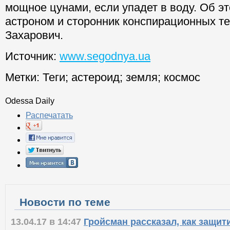
мощное цунами, если упадет в воду. Об э
астроном и сторонник конспирационных те
Захарович.
Источник:
www.segodnya.ua
Метки:
Теги
;
астероид
;
земля
;
космос
Odessa Daily
Распечатать
Новости по теме
13.04.17 в 14:47
Гройсман рассказал, как защит