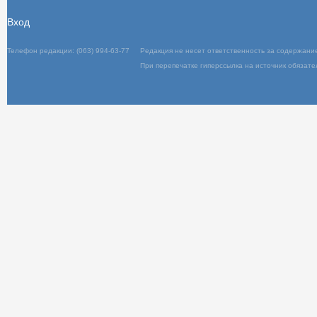
Вход
Телефон редакции: (063) 994-63-77
Редакц
При пер