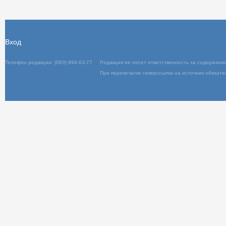
Отправить
Вход
Телефон редакции: (063) 994-63-77
Редакц
При пер