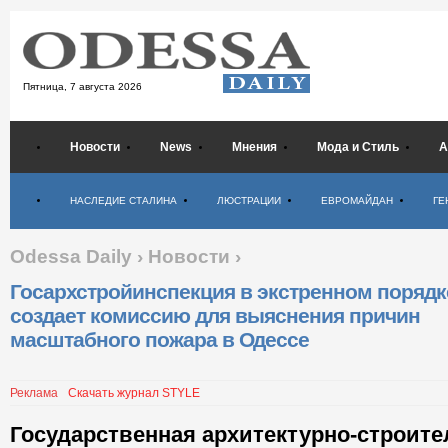
Пятница,
7 августа 2026
Новости
News
Мнения
Мода и Стиль
А
Психология
НАСЛЕДИЕ СТАЛИНА
ЛЮСТРАЦИИ
ЕВРОМАЙДАН
ГЕ
Odessa Daily
›
Новости
›
Госархстройинспекция в экстренном порядк
создает комиссию для выяснения причин
масштабного пожара в Одессе
Реклама
Скачать журнал STYLE
Государственная архитектурно-строит