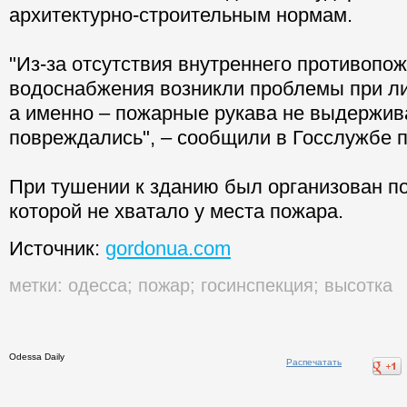
архитектурно-строительным нормам.
"Из-за отсутствия внутреннего противопо
водоснабжения возникли проблемы при л
а именно – пожарные рукава не выдержив
повреждались", – сообщили в Госслужбе п
При тушении к зданию был организован п
которой не хватало у места пожара.
Источник:
gordonua.com
метки:
одесса
;
пожар
;
госинспекция
;
высотка
Odessa Daily