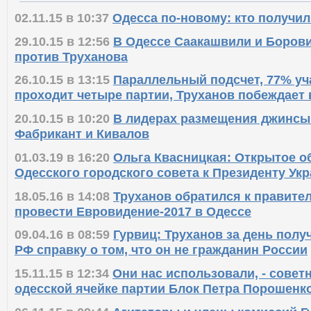
02.11.15 в 10:37
Одесса по-новому: кто получил
29.10.15 в 12:56
В Одессе Саакашвили и Борови
против Труханова
26.10.15 в 13:15
Параллельный подсчет, 77% уча
проходит четыре партии, Труханов побеждает 
20.10.15 в 10:20
В лидерах размещения джинсы
Фабрикант и Кивалов
01.03.19 в 16:20
Ольга Квасницкая: Открытое о
Одесского городского совета к Президенту Ук
18.05.16 в 14:08
Труханов обратился к правите
провести Евровидение-2017 в Одессе
09.04.16 в 08:59
Гурвиц: Труханов за день полу
РФ справку о том, что он не гражданин России
15.11.15 в 12:34
Они нас использовали, - совет
одесской ячейке партии Блок Петра Порошенк