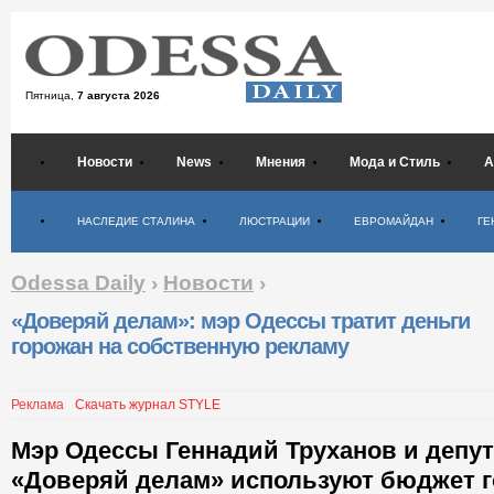
Пятница,
7 августа 2026
Новости
News
Мнения
Мода и Стиль
А
Психология
НАСЛЕДИЕ СТАЛИНА
ЛЮСТРАЦИИ
ЕВРОМАЙДАН
ГЕ
Odessa Daily
›
Новости
›
«Доверяй делам»: мэр Одессы тратит деньги
горожан на собственную рекламу
Реклама
Скачать журнал STYLE
Мэр Одессы Геннадий Труханов и депу
«Доверяй делам» используют бюджет г