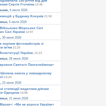
ідзначила 150-річчя від дня
ення Сергія Уточкіна
12:46
льник,
6 июля 2026
 емоцій у Будинку Клоунів
21:50
сенье,
5 июля 2026
 Військово-Морських Сил
их Сил України
12:07
к,
30 июня 2026
е корiння фотомайстрiв зі
м iм'ям
21:25
Конституцiї України.
21:23
сенье,
28 июня 2026
окровом Святого Пантелеймона»
 Шопена ожила у лавандовому
тi
14:24
к,
23 июня 2026
ні стипендії видатним діячам
ри Одещини
14:08
сенье,
21 июня 2026
«Маски»: «Ми не вороги України»