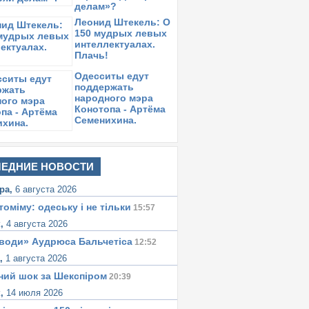
делам»?
Леонид Штекель: О
150 мудрых левых
интеллектуалах.
Плачь!
Одесситы едут
поддержать
народного мэра
Конотопа - Артёма
Семенихина.
ЕДНИЕ НОВОСТИ
ра,
6 августа 2026
томіму: одеську i не тiльки
15:57
к,
4 августа 2026
води» Аудрюса Бальчетiса
12:52
а,
1 августа 2026
ний шок за Шекспіром
20:39
к,
14 июля 2026