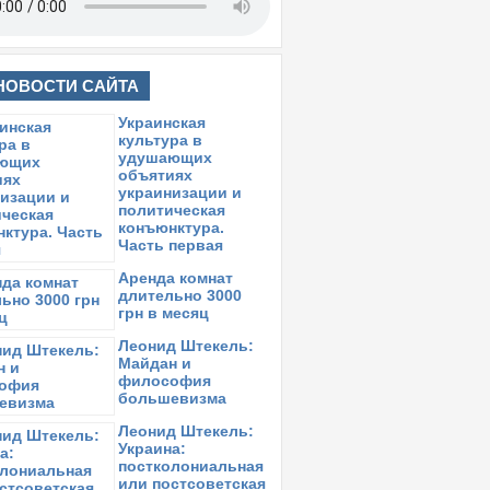
НОВОСТИ САЙТА
Украинская
культура в
удушающих
объятиях
украинизации и
политическая
конъюнктура.
Часть первая
Аренда комнат
длительно 3000
грн в месяц
Леонид Штекель:
Майдан и
философия
большевизма
Леонид Штекель:
Украина:
постколониальная
или постсоветская