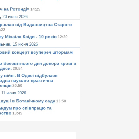
ч на Ротонді»
14:25
а,
20 июня 2026
р-клас від Видавництва Старого
:22
у Міхаіла Ксіди - 10 років
12:20
льник,
15 июня 2026
овий концерт всупереч штормам
о Всесвітнього дня донора крові в
Одеси.
20:54
у вiйнi. В Одесi вiдбулася
одна науково-практична
енція
20:50
,
11 июня 2026
 душi в Ботанiчному саду
13:50
ндум про співпрацю та
рство
13:45