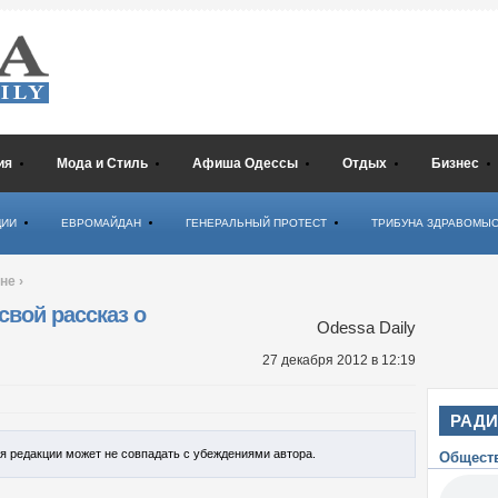
ия
Мода и Стиль
Афиша Одессы
Отдых
Бизнес
ЦИИ
ЕВРОМАЙДАН
ГЕНЕРАЛЬНЫЙ ПРОТЕСТ
ТРИБУНА ЗДРАВОМЫ
ине
›
свой рассказ о
Odessa Daily
27 декабря 2012
в 12:19
РАД
ия редакции может не совпадать с убеждениями автора.
Общест