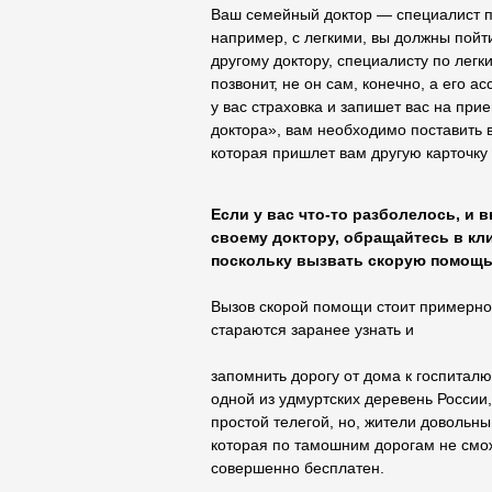
Ваш семейный доктор — специалист по
например, с легкими, вы должны пойти
другому доктору, специалисту по легким
позвонит, не он сам, конечно, а его ас
у вас страховка и запишет вас на при
доктора», вам необходимо поставить 
которая пришлет вам другую карточку
Если у вас что-то разболелось, и в
своему доктору, обращайтесь в кл
поскольку вызвать скорую помощь 
Вызов скорой помощи стоит примерно
стараются заранее узнать и
запомнить дорогу от дома к госпитал
одной из удмуртских деревень России
простой телегой, но, жители довольны
которая по тамошним дорогам не смож
совершенно бесплатен.