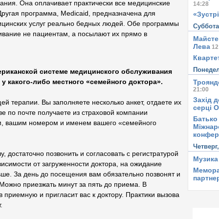
вания. Она оплачивает практически все медицинские
14:28
Другая программа, Medicaid, предназначена для
«Зустрі
ицинских услуг реально бедных людей. Обе программы
Суббот
ивание не пациентам, а посылают их прямо в
Майсте
Лева
12
Квартет
Понеде
мериканской системе медицинского обслуживания
 у какого-либо местного «семейного доктора».
Троянд
21:00
Захід д
щей терапии. Вы заполняете несколько анкет, отдаете их
серці 
ве по почте получаете из страховой компании
Батько 
м, вашим номером и именем вашего «семейного
Міжнар
конфер
Четверг
у, достаточно позвонить и согласовать с регистратурой
Музика
висимости от загруженности доктора, на ожидание
Мемора
ше. За день до посещения вам обязательно позвонят и
партне
Можно приезжать минут за пять до приема. В
 приемную и пригласит вас к доктору. Практики вызова
.