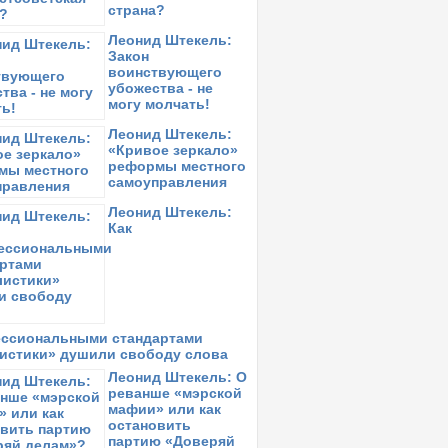
страна?
Леонид Штекель:
Закон
воинствующего
убожества - не
могу молчать!
Леонид Штекель:
«Кривое зеркало»
реформы местного
самоуправления
Леонид Штекель:
Как
ссиональными стандартами
истики» душили свободу слова
Леонид Штекель: О
реванше «мэрской
мафии» или как
остановить
партию «Доверяй