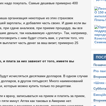
и их надо покупать. Самые дешевые примерно 400
ваша организация некоторые из этих страховок
ашей зарплаты, и добавляя часть своих. И даже если вы
а, при сдаче анализов, при приеме процедур, вы все
шие деньги, так называемую «доплату». Так, например,
поговорить с ним будет стоить вам, с учетом того, что
 выплатит часть денег за ваш визит, примерно 25
ПОСЛ
 и плата за них зависит от того, имеете вы
Позавче
Pro пан
 будут исчисляться десятками долларов. В одном случае
Вторни
о долларов, в другом пятьдесят. Много наименований
«Шлях 
ии, которые можно купить только по рецептам.
Суббот
Емоцій
ти к врачу, записываться на прием и платить за прием,
Вторни
пяти минут. Аптек как таковых в Америке нет.
 придти с рецептом и получить лекарство находятся