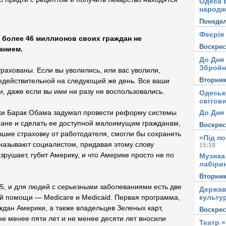
Одеса в
народж
Понеде
Феєрія
 более 46 миллионов своих граждан не
Воскре
анием.
До Дня
Збройн
трахованы. Если вы уволились, или вас уволили,
Вторни
недействительной на следующий же день. Все ваши
, даже если вы ими ни разу не воспользовались.
Одеськ
світови
До Дня 
ки Барак Обама задумал провести реформу системы
ране и сделать ее доступной малоимущим гражданам,
Воскре
вшие страховку от работодателя, смогли бы сохранить
«Під п
называют социалистом, придавая этому слову
15:19
азрушает, губит Америку, и что Америке просто не по
Музика
лабірин
Вторни
65, и для людей с серьезными заболеваниями есть две
Держав
культу
 помощи — Medicare и Medicaid. Первая программа,
ждан Америки, а также владельцев Зеленых карт,
Воскре
не менее пяти лет и не менее десяти лет вносили
Театр 