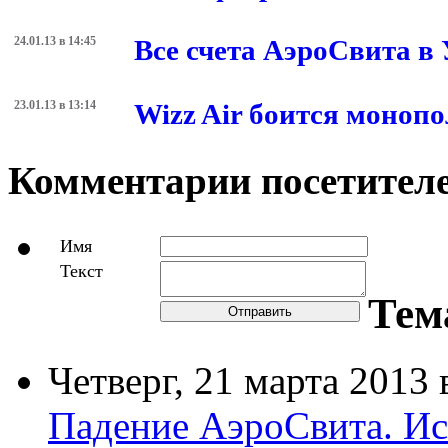
24.01.13 в 14:45
Все счета АэроСвита в
23.01.13 в 13:14
Wizz Air боится моноп
Комментарии посетителе
Имя
Текст
Тем
Отправить
Четверг,
21 марта 2013
в
Падение АэроСвита. Ис