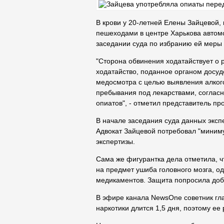
В крови у 20-летней Елены Зайцевой, 
пешеходами в центре Харькова автомо
заседании суда по избранию ей меры
"Сторона обвинения ходатайствует о 
ходатайство, поданное органом досуд
медосмотра с целью выявления алкого
пребывания под лекарствами, согласн
опиатов", - отметил представитель пр
В начале заседания суда данных эксп
Адвокат Зайцевой потребовал "минимум
экспертизы.
Сама же фигурантка дела отметила, 
на предмет ушиба головного мозга, о
медикаментов. Защита попросила доб
В эфире канала NewsOne советник г
наркотики длится 1,5 дня, поэтому ее 