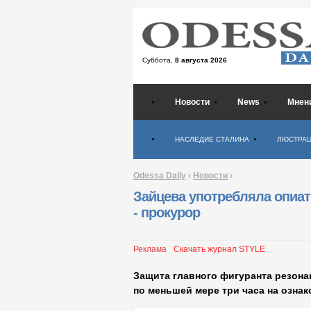
Суббота,
8 августа 2026
Новости
News
Мнен
Психология
НАСЛЕДИЕ СТАЛИНА
ЛЮСТРА
Odessa Daily
›
Новости
›
Зайцева употребляла опиат
- прокурор
Реклама
Скачать журнал STYLE
Защита главного фигуранта резона
по меньшей мере три часа на озна