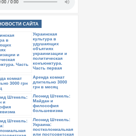
НОВОСТИ САЙТА
Украинская
культура в
удушающих
объятиях
украинизации и
политическая
конъюнктура.
Часть первая
Аренда комнат
длительно 3000
грн в месяц
Леонид Штекель:
Майдан и
философия
большевизма
Леонид Штекель:
Украина:
постколониальная
или постсоветская