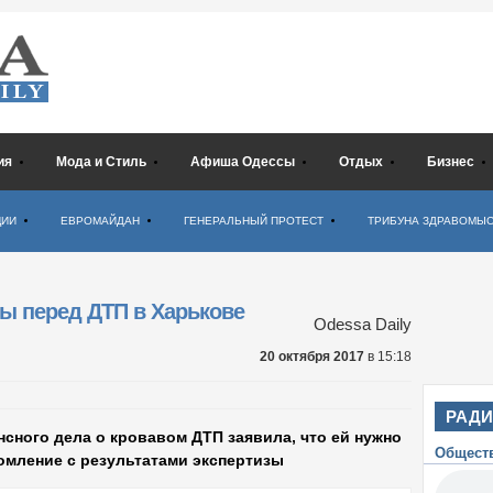
ия
Мода и Стиль
Афиша Одессы
Отдых
Бизнес
ЦИИ
ЕВРОМАЙДАН
ГЕНЕРАЛЬНЫЙ ПРОТЕСТ
ТРИБУНА ЗДРАВОМЫ
ы перед ДТП в Харькове
Odessa Daily
20 октября 2017
в 15:18
РАД
нсного дела о кровавом ДТП заявила, что ей нужно
Общест
комление с результатами экспертизы