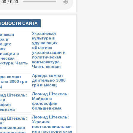
НОВОСТИ САЙТА
Украинская
культура в
удушающих
объятиях
украинизации и
политическая
конъюнктура.
Часть первая
Аренда комнат
длительно 3000
грн в месяц
Леонид Штекель:
Майдан и
философия
большевизма
Леонид Штекель:
Украина:
постколониальная
или постсоветская