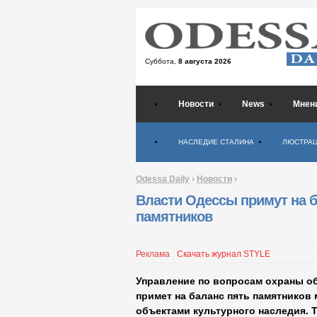
Суббота,
8 августа 2026
Новости
News
Мнен
Психология
НАСЛЕДИЕ СТАЛИНА
ЛЮСТРА
Odessa Daily
›
Новости
›
Власти Одессы примут на б
памятников
Реклама
Скачать журнал STYLE
Управление по вопросам охраны об
примет на баланс пять памятников
объектами культурного наследия. 