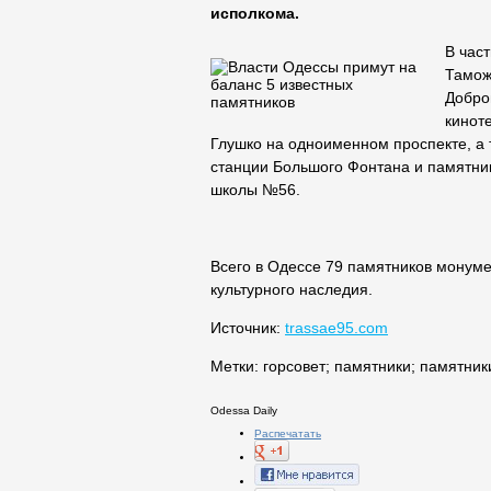
исполкома.
В час
Тамож
Добро
кинот
Глушко на одноименном проспекте, а 
станции Большого Фонтана и памятни
школы №56.
Всего в Одессе 79 памятников монум
культурного наследия.
Источник:
trassae95.com
Метки:
горсовет
;
памятники
;
памятник
Odessa Daily
Распечатать