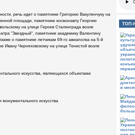
тности, речь идет о памятнике Григорию Вакуленчуку на
енной площади, памятнике космонавту Георгию
ТОП-
вольскому на улице Героев Сталинграда возле
еатра "Звездный", памятнике академику Валентину
также о памятнике летчикам 69-го авиаполка на 5-й
ке Ивану Черняховскому на улице Тенистой возле
ентального искусства, являющихся объектами
и монументального искусства