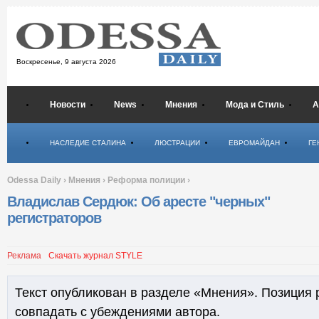
Воскресенье,
9 августа 2026
Новости
News
Мнения
Мода и Стиль
А
Психология
НАСЛЕДИЕ СТАЛИНА
ЛЮСТРАЦИИ
ЕВРОМАЙДАН
ГЕ
Odessa Daily
›
Мнения
›
Реформа полиции
›
Владислав Сердюк: Об аресте "черных"
регистраторов
Реклама
Скачать журнал STYLE
Текст опубликован в разделе «Мнения». Позиция 
совпадать с убеждениями автора.