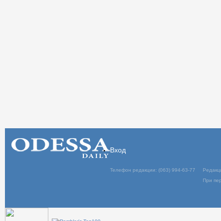
Вход
Телефон редакции: (063) 994-63-77
Редакц
При пер