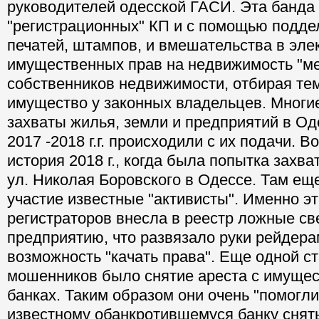
руководителей одесской ГАСИ. Эта банда
"регистрационных" КП и с помощью подде
печатей, штампов, и вмешательства в эле
имущественных прав на недвижимость "м
собственников недвижимости, отбирая те
имущество у законных владельцев. Многи
захваты жилья, земли и предприятий в Од
2017 -2018 г.г. происходили с их подачи. В
история 2018 г., когда была попытка захв
ул. Николая Боровского в Одессе. Там ещ
участие известные "активисты". Именно эт
регистраторов внесла в реестр ложные св
предприятию, что развязало руки рейдера
возможность "качать права". Еще одной с
мошенников было снятие ареста с имущест
банках. Таким образом они очень "помогл
известному обанкротившемуся банку снять