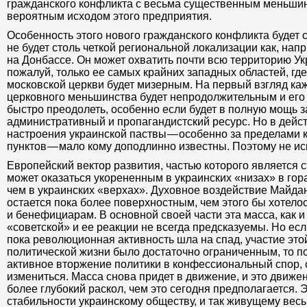
гражданского конфликта с весьма существенным меньши
вероятным исходом этого предприятия.
Особенность этого нового гражданского конфликта будет со
не будет столь четкой региональной локализации как, нап
на Донбассе. Он может охватить почти всю территорию У
пожалуй, только ее самых крайних западных областей, гд
московской церкви будет мизерным. На первый взгляд каж
церковного меньшинства будет непродолжительным и его 
быстро преодолеть, особенно если будет в полную мощь 
административный и пропагандистский ресурс. Но в дейс
настроения украинской паствы — особенно за пределами
пунктов — мало кому доподлинно известны. Поэтому не и
Европейский вектор развития, частью которого является с
может оказаться укорененным в украинских «низах» в гор
чем в украинских «верхах». Духовное воздействие Майда
остается пока более поверхностным, чем этого бы хотело
и бенефициарам. В основной своей части эта масса, как и 
«советской» и ее реакции не всегда предсказуемы. Но ес
пока революционная активность шла на спад, участие это
политической жизни было достаточно ограниченным, то пос
активное вторжение политики в конфессиональный спор, 
измениться. Масса снова придет в движение, и это движе
более глубокий раскол, чем это сегодня предполагается. 
стабильности украинскому обществу, и так живущему вес