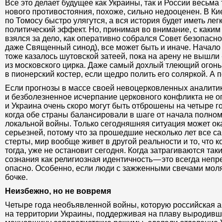
Все это делает будущее как Украины, так и России весьм
нового противостояния, похоже, сильно недооценен. В Кие
по Томосу быстро улягутся, а вся история будет иметь л
политический эффект. Но, принимая во внимание, с как
взялся за дело, как оперативно собрался Совет безопасн
даже Священный синод), все может быть и иначе. Начало
тоже казалось шутовской затеей, пока на арену не вышл
из московского цирка. Даже самый дохлый тлеющий огон
в пионерский костер, если щедро полить его соляркой. А по
Если прогнозы в массе своей невоцерковленных аналити
и безболезненное исчерпание церковного конфликта не о
и Украина очень скоро могут быть отброшены на четыре год
когда обе страны балансировали в шаге от начала полно
локальной войны. Только сегодняшняя ситуация может ок
серьезней, потому что за прошедшие несколько лет все 
стерты, мир вообще живет в другой реальности и то, что к
тогда, уже не остановит сегодня. Когда затрагиваются та
сознания как религиозная идентичность — это всегда непр
опасно. Особенно, если люди с зажженными свечами моля
бочке.
Неизбежно, но не вовремя
Четыре года необъявленной войны, которую российская 
на территории Украины, поддерживая на плаву выродив