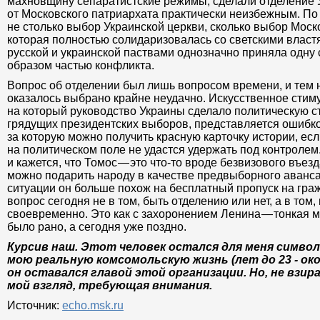
махновщину сепаратистские режимы, сделали отделение 
от Московского патриархата практически неизбежным. По 
не столько выбор Украинской церкви, сколько выбор Моск
которая полностью солидаризовалась со светскими власт
русской и украинской паствами однозначно приняла одну с
образом частью конфликта.
Вопрос об отделении был лишь вопросом времени, и тем 
оказалось выбрано крайне неудачно. Искусственное стим
на который руководство Украины сделало политическую с
грядущих президентских выборов, представляется ошибко
за которую можно получить красную карточку истории, ес
на политическом поле не удастся удержать под контролем
и кажется, что Томос — это что-то вроде безвизового въез
можно подарить народу в качестве предвыборного аванс
ситуации он больше похож на бесплатный пропуск на гра
вопрос сегодня не в том, быть отделению или нет, а в том,
своевременно. Это как с захоронением Ленина — тонкая м
было рано, а сегодня уже поздно.
Курсив наш. Этот человек остался для меня симво
мою реальную комсомольскую жизнь (лет до 23 - ок
он оставался главой этой организации. Но, не взира
мой взгляд, требующая внимания.
Источник:
echo.msk.ru