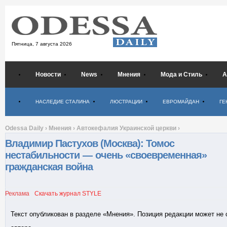
Пятница,
7 августа 2026
Новости
News
Мнения
Мода и Стиль
А
Психология
НАСЛЕДИЕ СТАЛИНА
ЛЮСТРАЦИИ
ЕВРОМАЙДАН
ГЕ
Odessa Daily
›
Мнения
›
Автокефалия Украинской церкви
›
Владимир Пастухов (Москва): Томос
нестабильности — очень «своевременная»
гражданская война
Реклама
Скачать журнал STYLE
Текст опубликован в разделе «Мнения». Позиция редакции может не