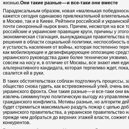
жизнью.
Они такие разные — и все-таки они вместе
Парадоксальным образом, новая «маленькая победоносн
кажется сегодня одинаково привлекательной влиятельным
в Москве, так и в Киеве. Рейтинги российской и украинск
почти синхронный нырок вниз. Причем, несмотря на все то
российские и украинские правящие круги, причины у этог
экономическая стагнация, вынуждающая правительства 
решения в области социальной политики, неспособность 
и усталость населения от войны, которая постепенно тер
как мобилизующее и дезинфицирующее оппозицию средст
украинского руководства даже более технически уязвимо, 
совсем на носу и, в отличие от Москвы, все знают имя ед
альтернативного кандидата, которая терпеливо ждет, пока,
свалится ей в руки.
В таких обстоятельствах соблазн подтолкнуть процессы, з
общество снова гудеть, как встревоженный улей, очень ве
украинского фронта. Они такие разные — и все-таки они 
извлечь сиюминутную политическую выгоду из управляемог
гражданского конфликта. Мотивы разные, но алгоритм де
будет стремиться максимально раздуть пожар с целью до
украинского правительства, а украинское правительство на
прежде чем добраться до верхних этажей власти, сожжет
конкурентов.