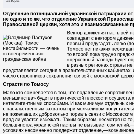
автора.
Отделение потенциальной украинской патриархии от
не одно и то же, что отделение Украинской Правосла
Православной церкви, хотя это и взаимосвязанные п
Вектор движения пастырей н
совпадает с вектором движен
первый предугадать легко (по
Томосе нет никаких неожиданн
то второй пока трудно предск
«церковный развод» будет оц
в разных регионах страны не 
представляется сегодня в правительственных кабинетах, 
число сторонников сохранения связей с московской церко
Страсти по Томосу
Мало кто сомневается в том, что подавление сопротивлен
меньшинства» будет в практической плоскости осуществл
интеллигентными способами. И как минимум отдельных и
с насильственным захватом при молчаливом попустительс
не пожелавших добровольно порвать связи с Московским
вряд ли удастся избежать. Таким образом, несмотря на то,
большинства украинской паствы не вызывает сомнений, —
условиях несомненно поддержит отделение, — возникнове