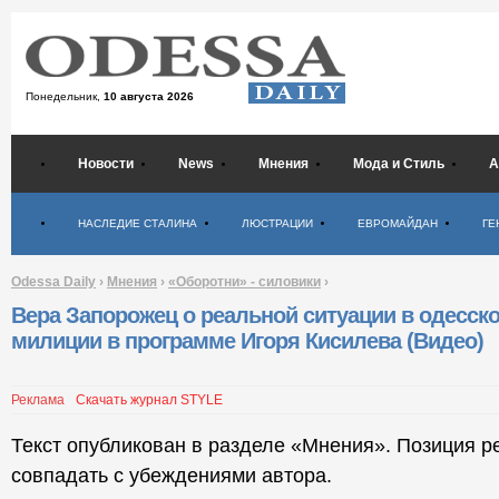
Понедельник,
10 августа 2026
Новости
News
Мнения
Мода и Стиль
А
Психология
НАСЛЕДИЕ СТАЛИНА
ЛЮСТРАЦИИ
ЕВРОМАЙДАН
ГЕ
Odessa Daily
›
Мнения
›
«Оборотни» - силовики
›
Вера Запорожец о реальной ситуации в одесск
милиции в программе Игоря Кисилева (Видео)
Реклама
Скачать журнал STYLE
Текст опубликован в разделе «Мнения». Позиция р
совпадать с убеждениями автора.