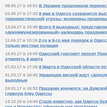
08.05.17 в 16:51
В Украине предложили перенес
03.05.17 в 17:32
9 мая в Одессе сохранится вы
террористической угрозы: возможны провока
13.04.17 в 15:49
Всего 9 выходных: представле
«декоммунизированный» календарь празднико
11.04.17 в 15:16
2-го и 9-го мая порядок в Одес
только местная полиция
15.03.17 в 14:05
Одесский горсовет просит Пор
отменять 8 марта
07.03.17 в 17:28
8 Марта в Одесской области по
01.03.17 в 16:45
Украинцев весной ждут «допо
выходные
24.01.17 в 16:52
Праздник кончился: на Думско
главную ёлку Одессы
13.12.16 в 14:44
Стало известно, как Одесса бу
год и Рождество: официальная программа