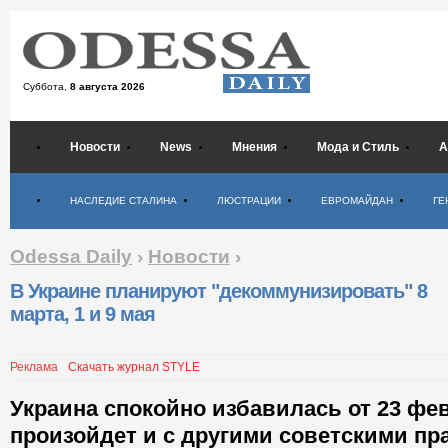
Суббота,
8 августа 2026
Новости
News
Мнения
Мода и Стиль
А
Психология
НАСЛЕДИЕ СТАЛИНА
ЛЮСТРАЦИИ
ЕВРОМАЙДАН
ГЕ
Odessa Daily
›
Новости
›
В Украине планируют "декоммунизировать" 8
марта, 1 и 9 мая
Реклама
Скачать журнал STYLE
Украина спокойно избавилась от 23 фев
произойдет и с другими советскими пр