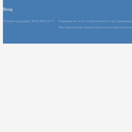
Вход
Телефон редакции: (063) 994-63-77
Редакц
При пер