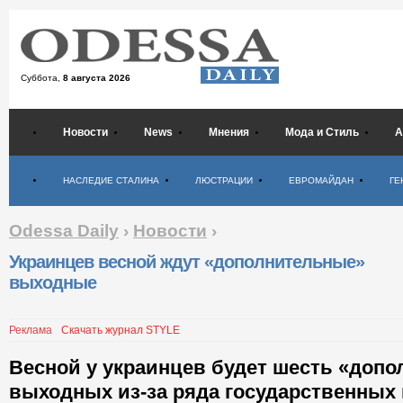
Суббота,
8 августа 2026
Новости
News
Мнения
Мода и Стиль
А
Психология
НАСЛЕДИЕ СТАЛИНА
ЛЮСТРАЦИИ
ЕВРОМАЙДАН
ГЕ
Odessa Daily
›
Новости
›
Украинцев весной ждут «дополнительные»
выходные
Реклама
Скачать журнал STYLE
Весной у украинцев будет шесть «доп
выходных из-за ряда государственных 