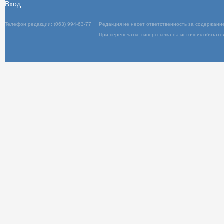
Вход
Телефон редакции: (063) 994-63-77
Редакц
При пер