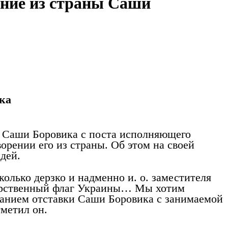
ение из страны Саши
ка
е Саши Боровика с поста исполняющего
рении его из страны. Об этом на своей
дей.
колько дерзко и надменно и. о. заместителя
дарственный флаг Украины… Мы хотим
ованием отставки Саши Боровика с занимаемой
тметил он.