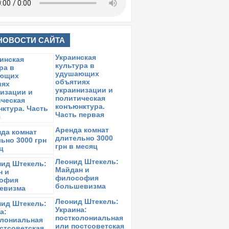
НОВОСТИ САЙТА
Украинская
культура в
удушающих
объятиях
украинизации и
политическая
конъюнктура.
Часть первая
Аренда комнат
длительно 3000
грн в месяц
Леонид Штекель:
Майдан и
философия
большевизма
Леонид Штекель:
Украина:
постколониальная
или постсоветская