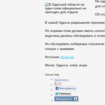
Ни од
для о
Об эт
В самой Одессе разрешение принимат
По нормам пляж должен иметь спасате
водолазы должны обследовать и почис
Но обследовать побережье спасатели 
спешат с заявками.
Источник:
focus.ua
Метки:
Одесса
;
пляж
;
море
Odessa Daily
Распечатать