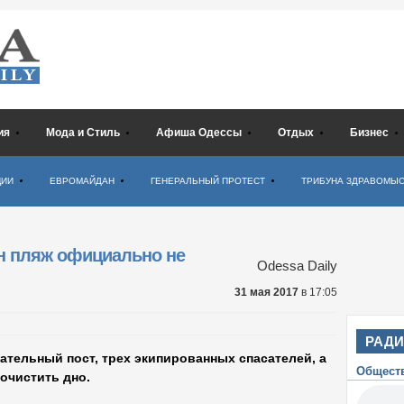
ия
Мода и Стиль
Афиша Одессы
Отдых
Бизнес
ЦИИ
ЕВРОМАЙДАН
ГЕНЕРАЛЬНЫЙ ПРОТЕСТ
ТРИБУНА ЗДРАВОМЫ
ин пляж официально не
Odessa Daily
31 мая 2017
в 17:05
РАД
ательный пост, трех экипированных спасателей, а
Общест
очистить дно.