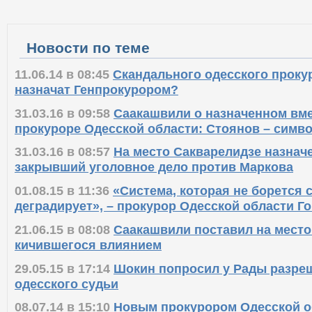
Новости по теме
11.06.14 в 08:45
Скандального одесского проку
назначат Генпрокурором?
31.03.16 в 09:58
Саакашвили о назначенном вм
прокуроре Одесской области: Стоянов – симв
31.03.16 в 08:57
На место Сакварелидзе назнач
закрывший уголовное дело против Маркова
01.08.15 в 11:36
«Система, которая не борется с
деградирует», – прокурор Одесской области Г
21.06.15 в 08:08
Саакашвили поставил на место
кичившегося влиянием
29.05.15 в 17:14
Шокин попросил у Рады разреш
одесского судьи
08.07.14 в 15:10
Новым прокурором Одесской о