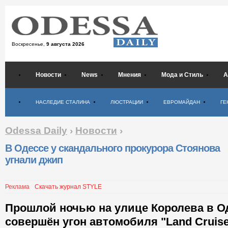
Воскресенье,
9 августа 2026
Новости
News
Мнения
Мода и Стиль
А
Психология
НАСЛЕДИЕ СТАЛИНА
ЛЮСТРАЦИИ
ЕВРОМАЙДАН
ГЕ
Odessa Daily
›
Новости
›
В Одессе у скандального прокурора Стоянова
угнали джип
Реклама
Скачать журнал STYLE
Прошлой ночью на улице Королева в О
совершён угон автомобиля "Land Cruise