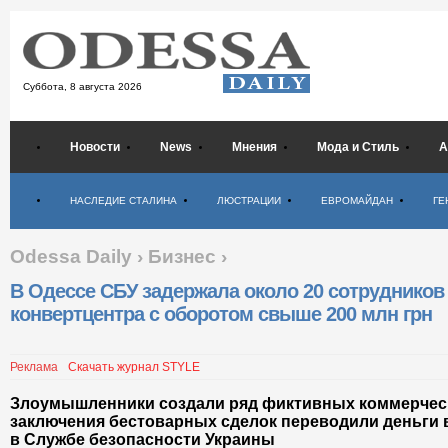
Суббота,
8 августа 2026
Новости
News
Мнения
Мода и Стиль
А
Психология
НАСЛЕДИЕ СТАЛИНА
ЛЮСТРАЦИИ
ЕВРОМАЙДАН
ГЕ
Odessa Daily
›
Бизнес
›
В Одессе СБУ задержала около 20 сотрудников
конвертцентра с оборотом свыше 200 млн грн
Реклама
Скачать журнал STYLE
Злоумышленники создали ряд фиктивных коммерческ
заключения бестоварных сделок переводили деньги 
в Службе безопасности Украины