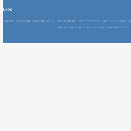
Вход
Телефон редакции: (063) 994-63-77
Редакц
При пер