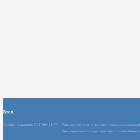
Вход
Телефон редакции: (063) 994-63-77
Редакц
При пер