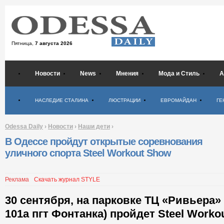
Пятница,
7 августа 2026
Новости
News
Мнения
Мода и Стиль
А
Психология
НАСЛЕДИЕ СТАЛИНА
ЛЮСТРАЦИИ
ЕВРОМАЙДАН
ГЕ
Odessa Daily
›
Новости
›
Наши дети
›
В Одессе пройдут открытые соревнования
уличного спорта Steel Workout Show
Реклама
Скачать журнал STYLE
30 сентября, на парковке ТЦ «Ривьера»
101а пгт Фонтанка) пройдет Steel Worko