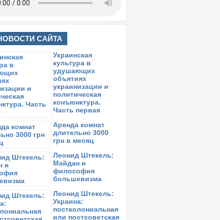
НОВОСТИ САЙТА
Украинская
культура в
удушающих
объятиях
украинизации и
политическая
конъюнктура.
Часть первая
Аренда комнат
длительно 3000
грн в месяц
Леонид Штекель:
Майдан и
философия
большевизма
Леонид Штекель:
Украина:
постколониальная
или постсоветская