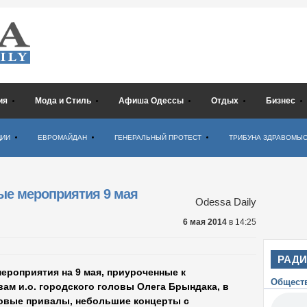
ия
Мода и Стиль
Афиша Одессы
Отдых
Бизнес
ЦИИ
ЕВРОМАЙДАН
ГЕНЕРАЛЬНЫЙ ПРОТЕСТ
ТРИБУНА ЗДРАВОМЫ
ые мероприятия 9 мая
Odessa Daily
6 мая 2014
в 14:25
РАД
ероприятия на 9 мая, приуроченные к
Общест
ам и.о. городского головы Олега Брындака, в
овые привалы, небольшие концерты с