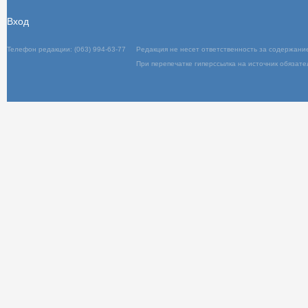
Вход
Телефон редакции: (063) 994-63-77
Редакц
При пер