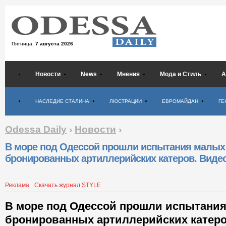
Пятница,
7 августа 2026
Новости
News
Мнения
Мода и Стиль
А
Психология
НАСЛЕДИЕ СТАЛИНА
ЛЮСТРАЦИИ
ЕВРОМАЙДАН
ГЕ
Odessa Daily
›
Новости
›
В море под Одессой прошли испытания малых
бронированных артиллерийских катеров. Виде
Реклама
Скачать журнал STYLE
В море под Одессой прошли испытани
бронированных артиллерийских катеро