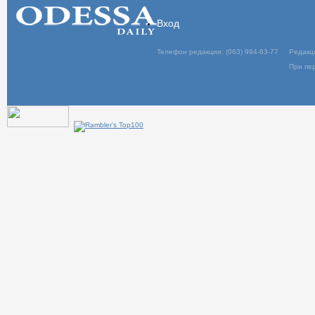
Вход
Телефон редакции: (063) 994-63-77
Редакц
При пер