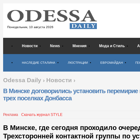
Понедельник,
10 августа 2026
Новости
News
Мнения
Мода и Стиль
А
Психология
НАСЛЕДИЕ СТАЛИНА
ЛЮСТРАЦИИ
ЕВРОМАЙДАН
ГЕ
Odessa Daily
›
Новости
›
В Минске договорились установить перемирие 
трех поселках Донбасса
Реклама
Скачать журнал STYLE
В Минске, где сегодня проходило очере
Трехсторонней контактной группы по у