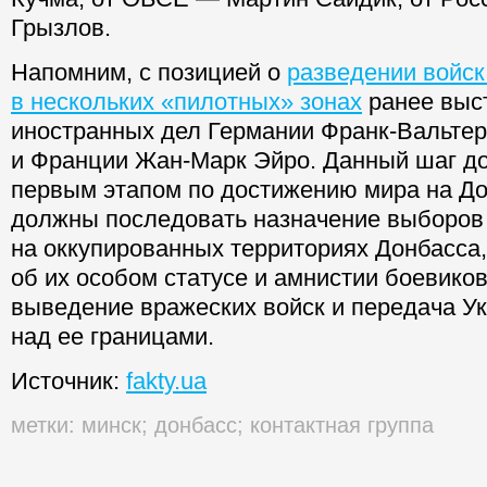
Грызлов.
Напомним, с позицией о
разведении войск
в нескольких «пилотных» зонах
ранее выс
иностранных дел Германии Франк-Вальте
и Франции Жан-Марк Эйро. Данный шаг до
первым этапом по достижению мира на До
должны последовать назначение выборов
на оккупированных территориях Донбасса,
об их особом статусе и амнистии боевиков
выведение вражеских войск и передача У
над ее границами.
Источник:
fakty.ua
метки:
минск
;
донбасс
;
контактная группа