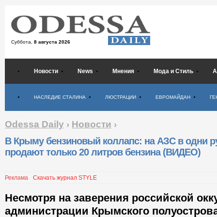
Суббота,
8 августа 2026
Новости
News
Мнения
Мода и Стиль
А
Психология
НАСЛЕДИЕ СТАЛИНА
ЛЮСТРАЦИИ
ЕВРОМАЙДАН
ГЕ
Odessa Daily
›
Новости
›
В Крыму бензиновый коллапс: на АЗС в одни р
продают только 20 литров бензина (ВИДЕО)
Реклама
Скачать журнал STYLE
Несмотря на заверения российской ок
администрации Крымского полуострова 