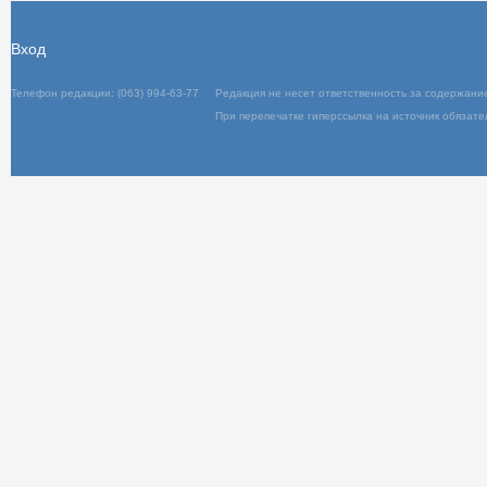
Вход
Телефон редакции: (063) 994-63-77
Редакц
При пер