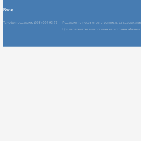
Вход
Телефон редакции: (063) 994-63-77
Редакц
При пер