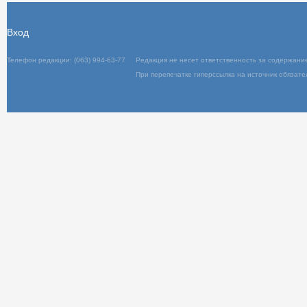
Вход
Телефон редакции: (063) 994-63-77
Редакц
При пер