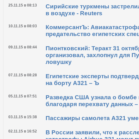
25.11.15 в 08:13
Сирийские туркмены застрели
в воздухе - Reuters
10.11.15 в 08:03
КоммерсантЪ: Авиакатастрофа
предательство египетских спе
09.11.15 в 08:44
Пионтковский: Теракт 31 октябр
организовал, захлопнул для П
ловушку
07.11.15 в 08:28
Египетские эксперты подтвер
на борту A321 – Ъ
05.11.15 в 07:51
Разведка США узнала о бомбе 
благодаря перехвату данных 
03.11.15 в 15:38
Пассажиры самолета А321 умер
02.11.15 в 16:52
В России заявили, что к расс