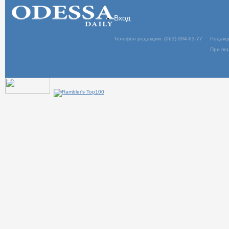
Вход
Телефон редакции: (063) 994-63-77
Редакц
При пер