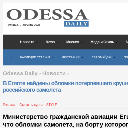
Пятница,
7 августа 2026
Новости
News
Мнения
Мода и Стиль
А
Психология
НАСЛЕДИЕ СТАЛИНА
ЛЮСТРАЦИИ
ЕВРОМАЙДАН
ГЕ
Odessa Daily
›
Новости
›
В Египте найдены обломки потерпевшего круш
российского самолета
Реклама
Скачать журнал STYLE
Министерство гражданской авиации Ег
что обломки самолета, на борту которо