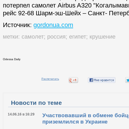
потерпел самолет Airbus A320 "Когалыма
рейс 92-68 Шарм-эш-Шейх – Санкт- Петерб
Источник:
gordonua.com
метки:
самолет
;
россия
;
египет
;
крушение
Odessa Daily
Распечатать
Новости по теме
14.06.16 в 16:29
Участвовавший в обмене бойц
приземлился в Украине