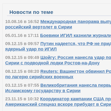
Новости по теме
10.08.16 в 16:52
Международная панорама выпу
российский вертолет в Сирии
05.01.16 в 17:11
Боевики ИГИЛ казнили журнал
09.12.15 в 09:57
Путин надеется, что РФ не при
ядерный удар по ИГИЛ
09.12.15 в 09:49
Шойгу: Россия нанесла удар п
Сирии с подводной лодки Ростов-на-Дону
08.12.15 в 08:20
Reuters: Вашингтон обвинил Р
по лагерю сирийских военных
03.12.15 в 07:55
Великобритания нанесла перв
Исламскому государству в Сирии
23.11.15 в 10:32
Координатор кампании США пр
Американский спецназ вскоре прибудет в Сир