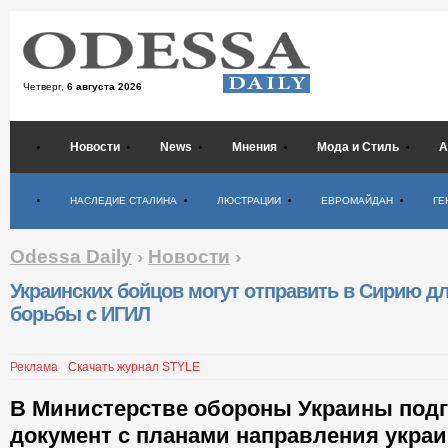
Четверг,
6 августа 2026
Новости
News
Мнения
Мода и Стиль
А
Психология
НАСЛЕДИЕ СТАЛИНА
ЛЮСТРАЦИИ
ЕВРОМАЙДАН
ГЕ
Odessa Daily
›
Новости
›
Украинских бойцов могут отправить в Сирию д
борьбы с ИГИЛ
Реклама
Скачать журнал STYLE
В Министерстве обороны Украины под
документ с планами направления укра