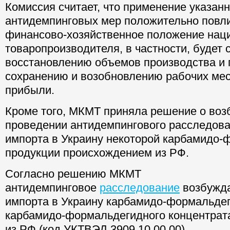
Комиссия считает, что применение указан
антидемпинговых мер положительно повли
финансово-хозяйственное положение нац
товаропроизводителя, в частности, будет 
восстановлению объемов производства и 
сохранению и возобновлению рабочих мес
прибыли.
Кроме того, МКМТ приняла решение о воз
проведении антидемпингового расследова
импорта в Украину некоторой карбамидо
продукции происхождением из РФ.
Согласно решению МКМТ
антидемпинговое
расследование
возбужда
импорта в Украину карбамидо-формальде
карбамидо-формальдегидного концентрат
из РФ (код УКТВЭД 3909 10 00 00).