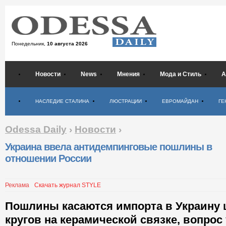
Понедельник,
10 августа 2026
Новости
News
Мнения
Мода и Стиль
А
Психология
НАСЛЕДИЕ СТАЛИНА
ЛЮСТРАЦИИ
ЕВРОМАЙДАН
ГЕ
Odessa Daily
›
Новости
›
Украина ввела антидемпинговые пошлины в
отношении России
Реклама
Скачать журнал STYLE
Пошлины касаются импорта в Украин
кругов на керамической связке, вопрос