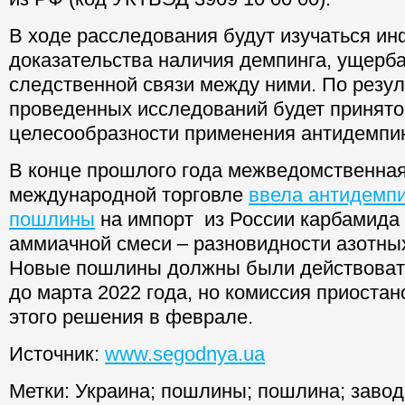
В ходе расследования будут изучаться и
доказательства наличия демпинга, ущерба
следственной связи между ними. По резу
проведенных исследований будет принято
целесообразности применения антидемпи
В конце прошлого года межведомственная
международной торговле
ввела антидемп
пошлины
на импорт из России карбамида 
аммиачной смеси – разновидности азотны
Новые пошлины должны были действовать
до марта 2022 года, но комиссия приоста
этого решения в феврале.
Источник:
www.segodnya.ua
Метки:
Украина
;
пошлины
;
пошлина
;
завод