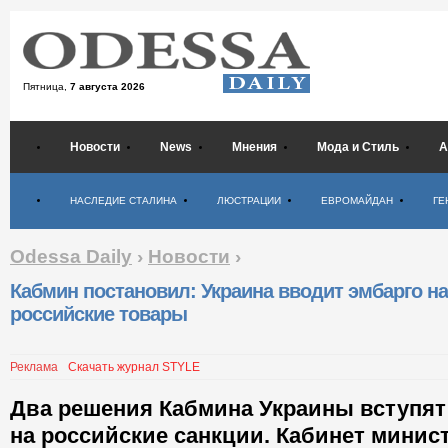
Пятница,
7 августа 2026
Новости
News
Мнения
Мода и Стиль
А
Психология
НАСЛЕДИЕ СТАЛИНА
ЛЮСТРАЦИИ
ЕВРОМАЙДАН
ГЕ
Odessa Daily
›
Новости
›
Кабмин постановил: Украина вводит эмбарго на
российские товары
Реклама
Скачать журнал STYLE
Два решения Кабмина Украины вступят 
на российские санкции. Кабинет минис