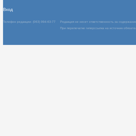
Вход
Телефон редакции: (063) 994-63-77
Редакц
При пер