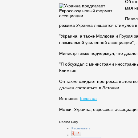
Об эт
мая н
Павел
режима Украина лишается стимулов в
"Украина, а также Молдова и Грузия 
называемой усиленной ассоциации", -
Министр также подчеркнул, что диало
"Я обсуждал с министрами иностранны
Климкин.
Он также ожидает прогресса в этом в
должен состояться в Эстонии.
Источник:
focus.ua
Метки:
Украина
;
евросоюз
;
ассоциаци
Odessa Daily
Распечатать