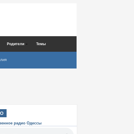
Родители
Темы
СЛИЯ
ИО
венное радио Одессы