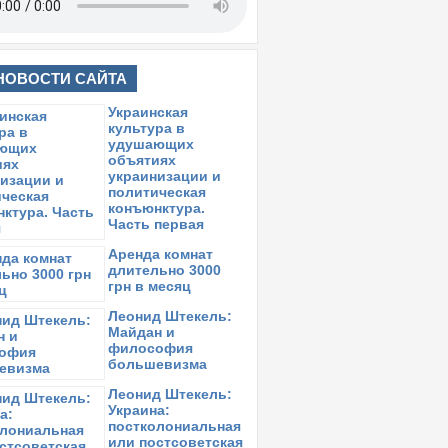
НОВОСТИ САЙТА
Украинская
культура в
удушающих
объятиях
украинизации и
политическая
конъюнктура.
Часть первая
Аренда комнат
длительно 3000
грн в месяц
Леонид Штекель:
Майдан и
философия
большевизма
Леонид Штекель:
Украина:
постколониальная
или постсоветская