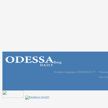
Вход
Телефон редакции: (063) 994-63-77
Редакц
При пер