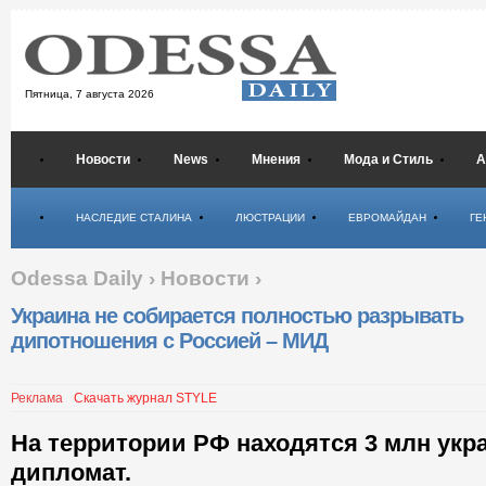
Пятница,
7 августа 2026
Новости
News
Мнения
Мода и Стиль
А
Психология
НАСЛЕДИЕ СТАЛИНА
ЛЮСТРАЦИИ
ЕВРОМАЙДАН
ГЕ
Odessa Daily
›
Новости
›
Украина не собирается полностью разрывать
дипотношения с Россией – МИД
Реклама
Скачать журнал STYLE
На территории РФ находятся 3 млн укр
дипломат.