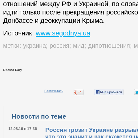
отношений между РФ и Украиной, по слов
идти только после прекращения российско
Донбассе и деоккупации Крыма.
Источник:
www.segodnya.ua
метки:
украина
;
россия
;
мид
;
дипотношения
;
м
Odessa Daily
Распечатать
Новости по теме
12.08.16 в 17:36
Россия грозит Украине разры
что это значит и как скажется 